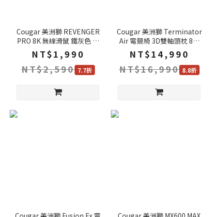
Cougar 美洲獅 REVENGER
Cougar 美洲獅 Terminator
PRO 8K 無線滑鼠 鐵灰色 白
Air 電競椅 3D雙軸頭枕 8檔
色 粉色 三模連線 8Khz回報
升降椅背 電腦椅 遊戲椅 賽車
NT$1,990
NT$14,990
率 電競滑鼠 藍芽滑鼠 滑鼠
椅 椅子
NT$2,590
NT$16,990
7.7折
8.8折
Cougar 美洲獅 Fusion Ex 電
Cougar 美洲獅 MX600 MAX