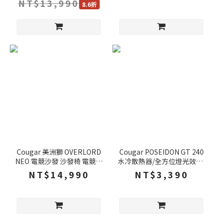
NT$13,990
8.6折
Cougar 美洲獅 OVERLORD
Cougar POSEIDON GT 240
NEO 電競沙發 沙發椅 電競椅
水冷散熱器/全方位燈光效果/
三合一動態調整 全方位支撐
高效能散熱風扇/ARGB水冷
NT$14,990
NT$3,390
電腦椅 大尺寸設計
頭