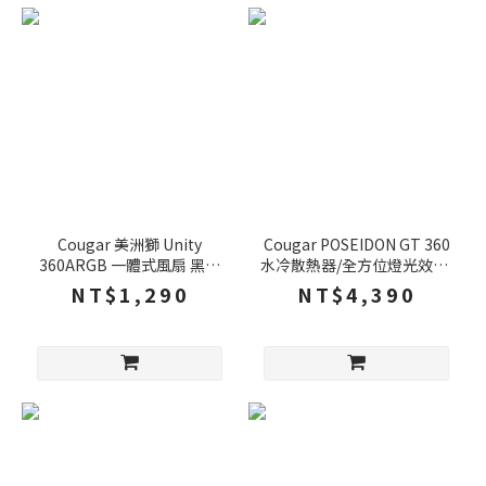
Cougar 美洲獅 Unity
Cougar POSEIDON GT 360
360ARGB 一體式風扇 黑色
水冷散熱器/全方位燈光效果/
白色 反向 正向 四角防震橡膠
高效能散熱風扇/ARGB水冷
NT$1,290
NT$4,390
溫度智慧調速 風扇 機殼風扇
頭
電腦風扇