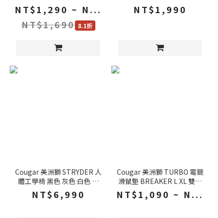
艙設計 背插式支援 防塵磁吸
層技術 降低椅輪噪音 耐磨損
NT$1,290 ~ N...
NT$1,990
電腦機殼 機殼 迷你機殼 機箱
地墊 防刮地墊 大地墊
NT$1,690
8.1折
Cougar 美洲獅 STRYDER 人
Cougar 美洲獅 TURBO 電競
體工學椅 黑色 灰色 白色 加
滑鼠墊 BREAKER L XL 雙層
寬可調頭枕 多密度泡棉座墊
防水防污 耐磨表面 大滑鼠墊
NT$6,990
NT$1,090 ~ N...
可上掀扶手 電腦椅 電競椅 辦
滑鼠墊 鼠墊
公椅