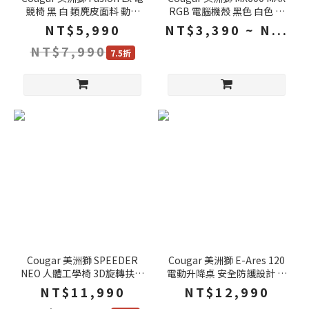
競椅 黑 白 類麂皮面料 動態
RGB 電腦機殼 黑色 白色 雙
連動扶手 整合式腰靠 電腦椅
導流坡道 背插主機板 ATX 機
NT$5,990
NT$3,390 ~ N...
遊戲椅 賽車椅 椅子
殼 電腦機箱 主機殼 電腦主機
NT$7,990
殼
7.5折
Cougar 美洲獅 SPEEDER
Cougar 美洲獅 E-Ares 120
NEO 人體工學椅 3D旋轉扶手
電動升降桌 安全防護設計 隱
隱藏式伸縮腳托 靜音腳輪 電
藏式理線槽 耳機掛架 升降桌
NT$11,990
NT$12,990
腦椅 辦公椅 賽車椅
電競桌 辦公桌