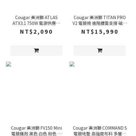
Cougar 美洲獅 ATLAS
Cougar 美洲獅 TITAN PRO
ATX3.1 750W 電源供應器
V2 電競椅 進階腰靠支撐 磁吸
80Plus 銅牌 PCIe 5.1 全模組
記憶頭枕 4D可調扶手 電腦椅
NT$2,090
NT$15,990
銅牌電源供應器 電供
主管椅 辦公椅
Cougar 美洲獅 FV150 Mini
Cougar 美洲獅 COMMAND S
電競機殼 黑色 白色 粉色 雙
電競地墊 高強度布料 多層塗