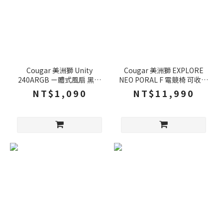
Cougar 美洲獅 Unity
Cougar 美洲獅 EXPLORE
240ARGB ㄧ體式風扇 黑色
NEO PORAL F 電競椅 可收納
白色 反向 正向 四角防震橡膠
腳托 弧形座椅設計 椅背收納
NT$1,090
NT$11,990
溫度智慧調速 風扇 機殼風扇
電腦椅 辦公椅 老闆椅
電腦風扇