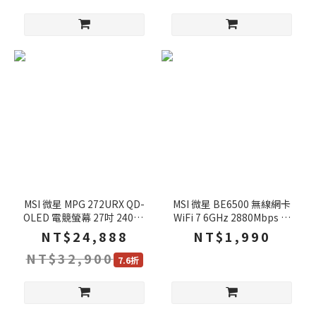
MSI 微星 MPG 272URX QD-
MSI 微星 BE6500 無線網卡
OLED 電競螢幕 27吋 240Hz
WiFi 7 6GHz 2880Mbps 三
UHD 0.03ms HDR 可旋轉 電
頻 低延遲 接收器 網路接收器
NT$24,888
NT$1,990
腦螢幕 遊戲螢幕 液晶螢幕
網卡
NT$32,900
7.6折