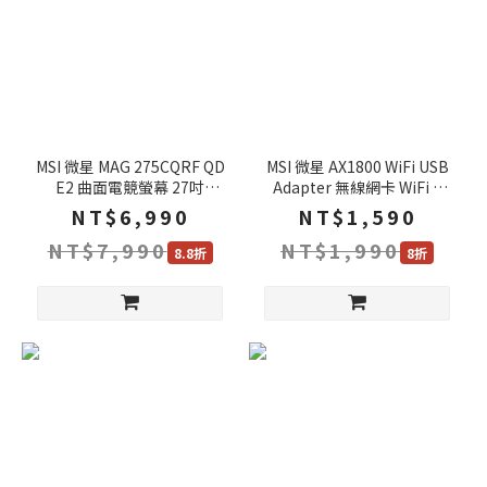
MSI 微星 MAG 275CQRF QD
MSI 微星 AX1800 WiFi USB
E2 曲面電競螢幕 27吋
Adapter 無線網卡 WiFi 6
180Hz VA WQHD 0.5ms
1800Mbps 網卡 網路接收器
NT$6,990
NT$1,590
HDR 1500R 電腦螢幕 遊戲螢
NT$7,990
NT$1,990
幕 液晶螢幕 可旋轉螢幕
8.8折
8折