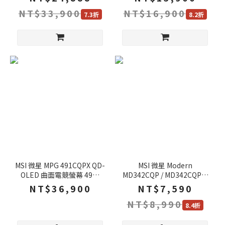
遊戲螢幕 液晶螢幕
遊戲螢幕 液晶螢幕
NT$33,900
NT$16,900
7.3折
8.2折
MSI 微星 MPG 491CQPX QD-
MSI 微星 Modern
OLED 曲面電競螢幕 49吋
MD342CQP / MD342CQPW
240Hz DQHD 0.03ms HDR
黑色 白色 電腦螢幕 34吋 VA
NT$36,900
NT$7,590
電腦螢幕 遊戲螢幕 液晶螢幕
120Hz 1ms UWQHD 商用螢
NT$8,990
幕 液晶螢幕 護眼螢幕 電競螢
8.4折
幕