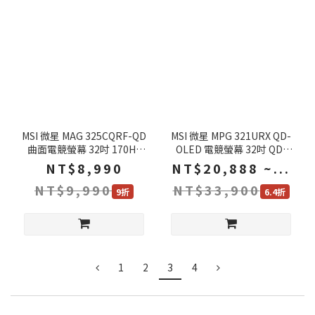
MSI 微星 MAG 325CQRF-QD
MSI 微星 MPG 321URX QD-
曲面電競螢幕 32吋 170Hz
OLED 電競螢幕 32吋 QD-
Rapid VA WQHD 1ms HDR
OLED UHD 240Hz 0.03ms
NT$8,990
NT$20,888 ~...
1000R 可調式支架 電腦螢幕
HDR 可調節支架 液晶螢幕 電
NT$9,990
NT$33,900
遊戲螢幕 曲面螢幕 液晶螢幕
腦螢幕 遊戲螢幕
9折
6.4折
1
2
3
4