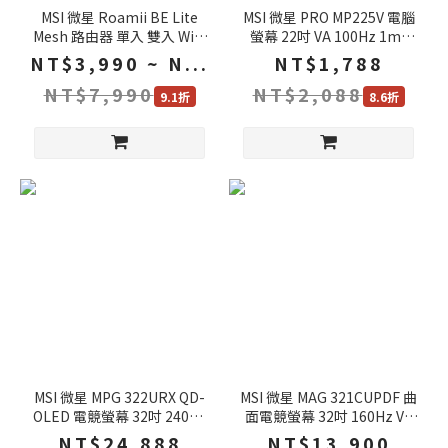
MSI 微星 Roamii BE Lite
MSI 微星 PRO MP225V 電腦
Mesh 路由器 單入 雙入 WiFi
螢幕 22吋 VA 100Hz 1ms
7 雙頻 分享器 Wifi分享器 網
FHD 商用螢幕 液晶螢幕 護眼
NT$3,990 ~ N...
NT$1,788
路交換器
螢幕 電競螢幕
NT$7,990
NT$2,088
9.1折
8.6折
MSI 微星 MPG 322URX QD-
MSI 微星 MAG 321CUPDF 曲
OLED 電競螢幕 32吋 240Hz
面電競螢幕 32吋 160Hz VA
UHD 0.03ms HDR 電腦螢幕
UHD 0.5ms HDR 電腦螢幕
NT$24,888
NT$13,900