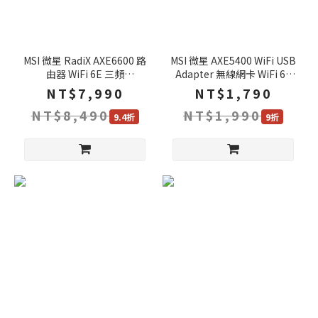
MSI 微星 RadiX AXE6600 路
MSI 微星 AXE5400 WiFi USB
由器 WiFi 6E 三頻
Adapter 無線網卡 WiFi 6E
6600Mbps 分享器 Wifi分享
三頻 6600Mbps 網卡 網路接
NT$7,990
NT$1,790
器 網路交換器
收器
NT$8,490
NT$1,990
9.4折
9折