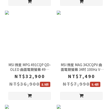
MSI 微星 MPG 491CQP QD-
MSI 微星 MAG 342CQPV 曲
OLED 曲面電競螢幕 49吋
面電競螢幕 34吋 100Hz VA
144Hz QD-OLED DQHD
UWQHD 1ms HDR 1500R 可
NT$32,900
NT$7,490
0.03ms HDR 1800R 可調式
調式支架 電腦螢幕 遊戲螢幕
NT$36,900
NT$7,990
支架 電腦螢幕 遊戲螢幕 曲面
曲面螢幕 液晶螢幕
8.9折
9.4折
螢幕 液晶螢幕