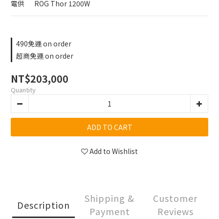
電供	ROG Thor 1200W
490免運 on order
超商免運 on order
NT$203,000
Quantity
ADD TO CART
Add to Wishlist
Shipping &
Customer
Description
Payment
Reviews