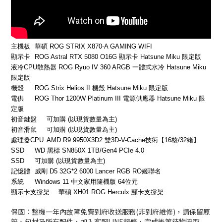
主機板
華碩 ROG STRIX X870-A GAMING WIFI
顯示卡
ROG Astral RTX 5080 O16G 顯示卡 Hatsune Miku 限定版
液冷CPU散熱器
ROG Ryuo IV 360 ARGB 一體式水冷 Hatsune Miku
限定版
機殼
ROG Strix Helios II 機殼 Hatsune Miku 限定版
電供
ROG Thor 1200W Platinum III 電源供應器 Hatsune Miku 限
定版
初音鍵盤
可加購 (以現貨數量為主)
初音滑鼠
可加購 (以現貨數量為主)
處理器CPU
AMD R9 9950X3D2 雙3D-V-Cache技術【16核/32緒】
SSD
WD 黑標 SN850X 1TB/Gen4 PCIe 4.0
SSD
可加購 (以現貨數量為主)
記憶體
威剛 D5 32G*2 6000 Lancer RGB RO姬聯名
系統
Windows 11 中文家用隨機版 64位元
顯示卡支撐架
華碩 XH01 ROG Herculx 顯卡支撐架
保固：整機一年內故障免費到府收送服務(非到府維修)，請保留原
箱、包材及所有配件，加入客服LINE報修，完成後等待物流取