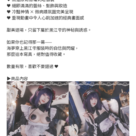
🖤 細節滿滿的蕾絲、髮飾與妝造
🖤 冷豔神情 × 微病嬌氛圍完美呈現
🖤 重現動畫中令人心跳加速的經典畫面感
甜美退場，只留下屬於黑江雫的神秘與誘惑。
如果你也記得那一幕——
海夢穿上黑江雫服裝時的自信與閃耀，
那麼這本寫真，絕對值得收藏。
數量有限，喜歡不要錯過 🖤
▶️商品內容