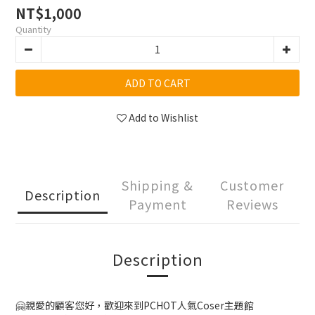
NT$1,000
Quantity
ADD TO CART
Add to Wishlist
Shipping &
Customer
Description
Payment
Reviews
Description
🤗親愛的顧客您好，歡迎來到PCHOT人氣Coser主題館