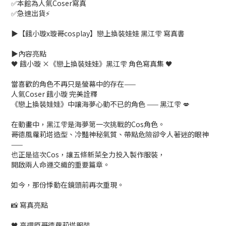
✅本館為人氣Coser寫真
✅急速出貨⚡️
▶️【餓小璇x璇哥cosplay】戀上換裝娃娃 黑江雫 寫真書
▶️內容亮點
🖤 餓小璇 ×《戀上換裝娃娃》黑江雫 角色寫真集 🖤
當喜歡的角色不再只是螢幕中的存在——
人氣Coser 餓小璇 完美詮釋
《戀上換裝娃娃》中讓海夢心動不已的角色 —— 黑江雫 💋
在動畫中，黑江雫是海夢第一次挑戰的Cos角色。
哥德風蘿莉塔造型、冷豔神秘氣質、帶點危險卻令人著迷的眼神
——
也正是這次Cos，讓五條新菜全力投入製作服裝，
開啟兩人命運交織的重要篇章。
如今，那份悸動在鏡頭前再次重現。
📸 寫真亮點
🖤 高還原哥德蘿莉塔服裝