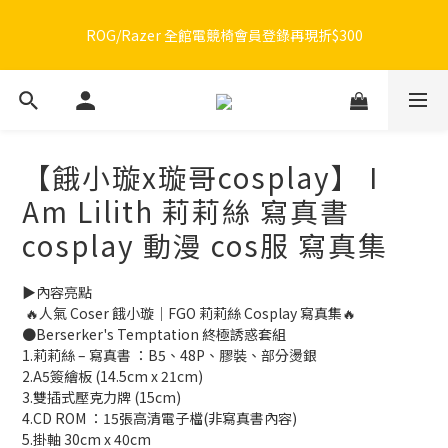
🔥品牌限定滿額折🔥ROG周邊滿1500折100 / 2500折200 / 3000折
ROG/Razer 全館電競椅會員登錄再現折$300
300
🔥品牌限定滿額折🔥ROG周邊滿1500折100 / 2500折200 / 3000折
300
【餓小璇x璇哥cosplay】 I
Am Lilith 莉莉絲 寫真書
cosplay 動漫 cos服 寫真集
▶️內容亮點
 🔥人氣 Coser 餓小璇｜FGO 莉莉絲 Cosplay 寫真集🔥
●Berserker's Temptation 終極誘惑套組
1.莉莉絲 – 寫真書 ：B5、48P、膠裝、部分燙銀
2.A5簽繪板 (14.5cm x 21cm)
3.雙插式壓克力牌 (15cm)
4.CD ROM ：15張高清電子檔(非寫真書內容)
5.掛軸 30cm x 40cm