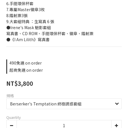
6.手提環保杯套
7.專屬Master徽章3枚
8.鐳射票3張
9.大套組特典 ：生寫真 6 張
●Irene's Mask 魅影套組
寫真書、CD ROM、手提環保杯套、徽章、鐳射票
●《I Am Lilith》寫真書
490免運 on order
超商免運 on order
NT$3,800
規格
Quantity