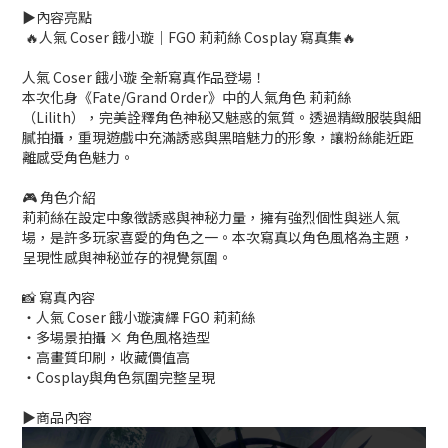
▶️內容亮點
🔥人氣 Coser 餓小璇｜FGO 莉莉絲 Cosplay 寫真集🔥
人氣 Coser 餓小璇 全新寫真作品登場！
本次化身《Fate/Grand Order》中的人氣角色 莉莉絲
（Lilith），完美詮釋角色神秘又魅惑的氣質。透過精緻服裝與細
膩拍攝，重現遊戲中充滿誘惑與黑暗魅力的形象，讓粉絲能近距
離感受角色魅力。
🎮 角色介紹
莉莉絲在設定中象徵誘惑與神秘力量，擁有強烈個性與迷人氣
場，是許多玩家喜愛的角色之一。本次寫真以角色風格為主題，
呈現性感與神秘並存的視覺氛圍。
📸 寫真內容
・人氣 Coser 餓小璇演繹 FGO 莉莉絲
・多場景拍攝 × 角色風格造型
・高畫質印刷，收藏價值高
・Cosplay與角色氛圍完整呈現
▶️商品內容