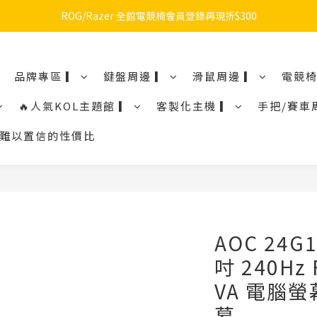
🔥品牌限定滿額折🔥ROG周邊滿1500折100 / 2500折200 / 3000折300
ROG/Razer 全館電競椅會員登錄再現折$300
🔥品牌限定滿額折🔥ROG周邊滿1500折100 / 2500折200 / 3000折300
品牌專區 ▎
鍵盤周邊 ▎
滑鼠周邊 ▎
電競椅
🔥人氣KOL主題館 ▎
客製化主機 ▎
手把/賽車
鼠令人難以置信的性價比
AOC 24G
吋 240Hz 
VA 電腦
幕