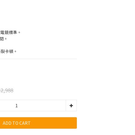
定義電競標準。
時間。
 防撕裂卡頓。
2,988
ADD TO CART