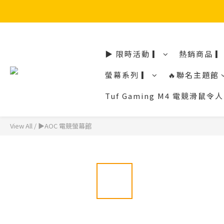
▶ 限時活動 ▎
熱銷商品 ▎
螢幕系列 ▎
🔥聯名主題館
Tuf Gaming M4 電競滑
View All
/
▶AOC 電競螢幕館