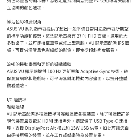
列色彩豐富的顯示器，您必定能找到與您完整 PC 使用環境美感相
互協調的顏色選項。
鮮活色彩和廣視角
ASUS VU 系列顯示器提供了超出一般平價日常用途顯示器所期望
的標準功能和優勢。這些顯示器擁有 27 吋 FHD 面板，適用於大
多數桌子，並可連接至筆電或桌上型電腦。VU 顯示器配備 IPS 面
板，可提供清晰且色彩繽紛的影像，即使從傾斜角度觀看。
流暢的捲動畫面和更好的遊戲體驗
ASUS VU 顯示器提供 100 Hz 更新率和 Adaptive-Sync 技術，確
保瀏覽網站和遊戲時，可平滑無縫地捲動內容畫面，以提升整體
觀看體驗。
I/O 連接埠
輕鬆連線
VU 顯示器配備多種連接埠可輕鬆連接各種裝置。除了可連接許多
現代裝置且受歡迎 HDMI 連接埠外，還配備了 USB Type-C 連接
埠，支援 DisplayPort Alt 模式和 15W USB 供電。如此可讓您自
由連接所需的裝置，並在工作或娛樂時為裝置充電。