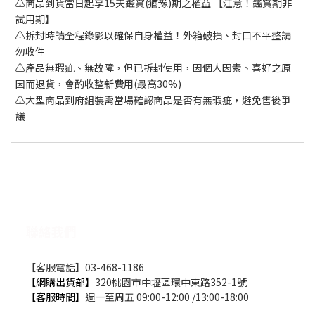
⚠️商品到貨當日起享15天鑑賞(猶豫)期之權益 【注意！鑑賞期非
試用期】
⚠️拆封時請全程錄影以確保自身權益！外箱破損、封口不平整請
勿收件
⚠️產品無瑕疵、無故障，但已拆封使用，因個人因素、喜好之原
因而退貨，會酌收整新費用(最高30%)
⚠️大型商品到府組裝需當場確認商品是否有無瑕疵，避免售後爭
議
聯絡我們
【客服電話】03-468-1186
【網購出貨部】
320桃園市中壢區環中東路352-1號
【客服時間】
週一至周五 09:00-12:00 /13:00-18:00