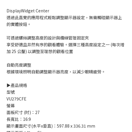
DisplayWidget Center
透過此直覺的應用程式輕鬆調整顯示器設定，無需觸碰顯示器上
的實體按鈕。
可透過螺絲調整高度的設計與纜線管理固定夾
享受舒適且井然有序的觀看體驗。選擇三種高度設定之一 (每次增
加 25 公釐) 以調整至理想的觀看位置
自動亮度調整
根據環境照明自動調整顯示器亮度，以減少眼睛疲勞。
▶️產品規格
型號
VU279CFE
螢幕
面板尺寸 (吋)：27
長寬比：16:9
顯示畫面尺寸(水平x垂直)：597.88 x 336.31 mm