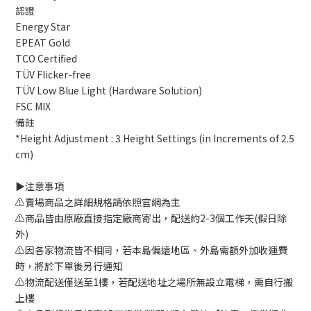
認證
Energy Star
EPEAT Gold
TCO Certified
TÜV Flicker-free
TÜV Low Blue Light (Hardware Solution)
FSC MIX
備註
*Height Adjustment : 3 Height Settings (in Increments of 2.5
cm)
▶️注意事項
⚠️賣場商品之詳細規格請依照官網為主
⚠️商品皆由原廠直接指定廠商寄出，配送約2-3個工作天(假日除
外)
⚠️因各家物流皆不相同，若本島偏遠地區、外島需額外加收運費
時，將於下單後另行通知
⚠️物流配送僅送至1樓，若配送地址之場所無設立電梯，需自行搬
上樓