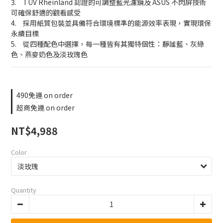
3.	TÜV Rheinland 認證的可調整藍光濾鏡及 ASUS 不閃屏技術
可確保舒適的觀看感受
4.	採用紙質包裝並具備符合環境標準的能源效率表現，實現環保
永續目標
5.	從四種配色中選擇，每一種皆有其獨特個性：靜謐藍、灰綠
色、燕麥奶色及淡玫瑰色
490免運 on order
超商免運 on order
NT$4,988
Color
Quantity