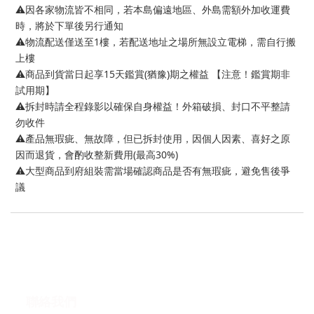
⚠️因各家物流皆不相同，若本島偏遠地區、外島需額外加收運費
時，將於下單後另行通知
⚠️物流配送僅送至1樓，若配送地址之場所無設立電梯，需自行搬
上樓
⚠️商品到貨當日起享15天鑑賞(猶豫)期之權益 【注意！鑑賞期非
試用期】
⚠️拆封時請全程錄影以確保自身權益！外箱破損、封口不平整請
勿收件
⚠️產品無瑕疵、無故障，但已拆封使用，因個人因素、喜好之原
因而退貨，會酌收整新費用(最高30%)
⚠️大型商品到府組裝需當場確認商品是否有無瑕疵，避免售後爭
議
聯絡我們