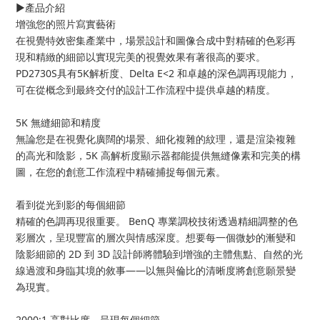
▶️產品介紹
增強您的照片寫實藝術
在視覺特效密集產業中，場景設計和圖像合成中對精確的色彩再
現和精緻的細節以實現完美的視覺效果有著很高的要求。
PD2730S具有5K解析度、Delta E<2 和卓越的深色調再現能力，
可在從概念到最終交付的設計工作流程中提供卓越的精度。
5K 無縫細節和精度
無論您是在視覺化廣闊的場景、細化複雜的紋理，還是渲染複雜
的高光和陰影，5K 高解析度顯示器都能提供無縫像素和完美的構
圖，在您的創意工作流程中精確捕捉每個元素。
看到從光到影的每個細節
精確的色調再現很重要。 BenQ 專業調校技術透過精細調整的色
彩層次，呈現豐富的層次與情感深度。想要每一個微妙的漸變和
陰影細節的 2D 到 3D 設計師將體驗到增強的主體焦點、自然的光
線過渡和身臨其境的敘事——以無與倫比的清晰度將創意願景變
為現實。
2000:1 高對比度，呈現每個細節