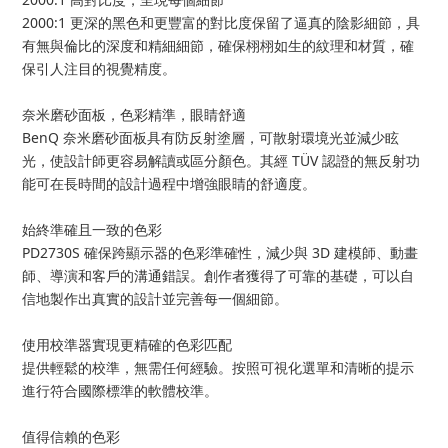
2000:1 更深的黑色和更豐富的對比度保留了逼真的陰影細節，具
有無與倫比的深度和精細細節，確保栩栩如生的紋理和材質，確
保引人注目的視覺精度。
奈米磨砂面板，色彩精準，眼睛舒適
BenQ 奈米磨砂面板具有防反射塗層，可散射環境光並減少眩
光，使設計師更容易解讀或區分顏色。其經 TÜV 認證的無反射功
能可在長時間的設計過程中增強眼睛的舒適度。
始終準確且一致的色彩
PD2730S 確保跨顯示器的色彩準確性，減少與 3D 建模師、動畫
師、導演和客戶的溝通錯誤。創作者獲得了可靠的基礎，可以自
信地製作出真實的設計並完善每一個細節。
使用校準器實現更精確的色彩匹配
提供輕鬆的校準，無需任何經驗。按照可視化選單和清晰的提示
進行符合國際標準的軟體校準。
值得信賴的色彩