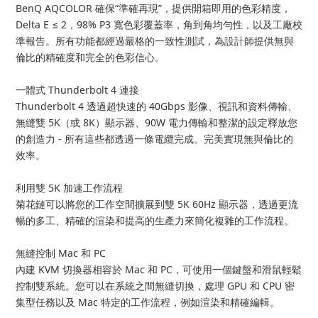
BenQ AQCOLOR 確保“準確再現”，提供開箱即用的色彩精度，
Delta E ≤ 2，98% P3 寬色彩覆蓋率，角到角均勻性，以及工廠校
準報告。所有功能都經過嚴格的一致性測試，為設計師提供無與
倫比的精確度和完全的色彩信心。
一體式 Thunderbolt 4 連接
Thunderbolt 4 透過超快速的 40Gbps 影像、視訊和資料傳輸、
無縫雙 5K（或 8K）顯示器、90W 電力傳輸和整潔的設定釋放您
的創造力 - 所有這些都透過一條電纜完成。完美實現無與倫比的
效率。
利用雙 5K 加速工作流程
菊花鏈可以將您的工作空間擴展到雙 5K 60Hz 顯示器，透過更流
暢的多工、精確的渲染和提高的生產力來簡化複雜的工作流程。
無縫控制 Mac 和 PC
內建 KVM 切換器相容於 Mac 和 PC，可使用一個鍵盤和滑鼠輕鬆
控制雙系統。您可以在系統之間無縫切換，處理 GPU 和 CPU 密
集型任務以及 Mac 特定的工作流程，例如渲染和精確編輯。