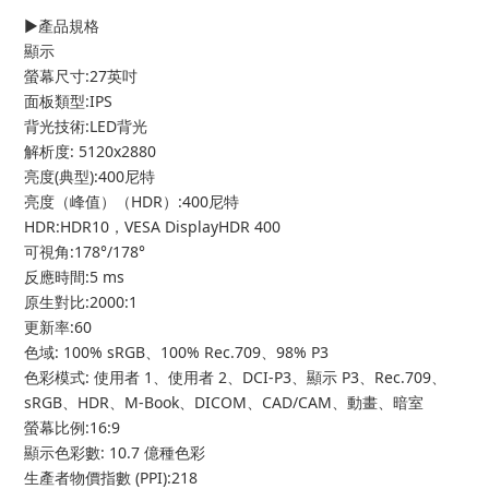
▶️產品規格
顯示
螢幕尺寸:27英吋
面板類型:IPS
背光技術:LED背光
解析度: 5120x2880
亮度(典型):400尼特
亮度（峰值）（HDR）:400尼特
HDR:HDR10，VESA DisplayHDR 400
可視角:178°/178°
反應時間:5 ms
原生對比:2000:1
更新率:60
色域: 100% sRGB、100% Rec.709、98% P3
色彩模式: 使用者 1、使用者 2、DCI-P3、顯示 P3、Rec.709、
sRGB、HDR、M-Book、DICOM、CAD/CAM、動畫、暗室
螢幕比例:16:9
顯示色彩數: 10.7 億種色彩
生產者物價指數 (PPI):218