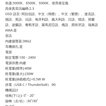
色溫:5000K、6500K、9300K、使用者定義
高保真音訊編碼:2.3
OSD 語言: 阿拉伯語、中文（簡體）、中文（繁體）、捷克語、
德語、英語、法語、匈牙利語、義大利語、日語、韓語、荷蘭
語、波蘭語、葡萄牙語、羅馬尼亞語、俄語、西班牙語、瑞典語
AMA:是
音訊
內建揚聲器:3Wx2
耳機插孔:是
電源
額定電壓:100 - 240V
電源供應:內建
耗電量(標準):40W
耗電量(最大):230W
耗電量(休眠模式):<0.5W W
供電（USB C / Thunderbolt）:90
機構設計
傾角(下/上):-5˚ - 20˚
旋轉（左/右）:30˚/30˚