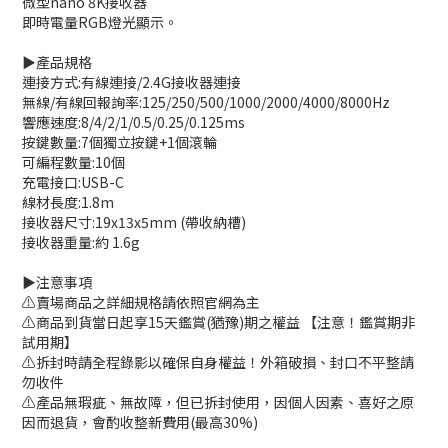
微型nano 8K接收器
即時電量RGB燈光顯示。
▶️產品規格
連接方式:有線連接/2.4G接收器連接
無線/有線回報詢率:125/250/500/1000/2000/4000/8000Hz
響應速度:8/4/2/1/0.5/0.25/0.125ms
按鍵數量:7個獨立按鍵+1個滾輪
可編程數量:10個
充電接口:USB-C
線材長度:1.8m
接收器尺寸:19x13x5mm (帶收納槽)
接收器重量:約 1.6g
▶️注意事項
⚠️賣場商品之詳細規格請依照官網為主
⚠️商品到貨當日起享15天鑑賞(猶豫)期之權益 【注意！鑑賞期非
試用期】
⚠️拆封時請全程錄影以確保自身權益！外箱破損、封口不平整請
勿收件
⚠️產品無瑕疵、無故障，但已拆封使用，因個人因素、喜好之原
因而退貨，會酌收整新費用(最高30%)