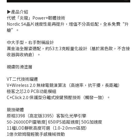
▶️產品介紹
代號「炎龍」Power+韌體技術
Nordic 54晶片速度性能再提升，增值不分高低配，全系免費“升
艙”。
中大手型，右手對稱設計
萬金油全握姿適配，約53±3克輕量化設計（基於黑色款，不含接
收器與收納倉）。
親膚防滑塗層
VT二代技術躍遷
V+Wireless 2.0 無線電競演算法（高速率，抗干擾，長距離）
極客之芯2.0 PCB功能模組
C+Click 2.0 保護型分離式按鍵預壓技術（觸發一致）。
競技硬體
原相3398（高定版3395）客製化光學引擎
50-26000DPI靈敏度| 650IPS追蹤速度| 50G加速度
11檔LOD靜默高度可選（1.0-2.0mm區間）
1億次歐姆龍輕脆手感機械微動