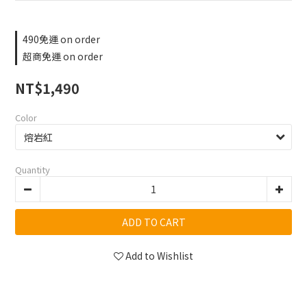
490免運 on order
超商免運 on order
NT$1,490
Color
Quantity
ADD TO CART
Add to Wishlist