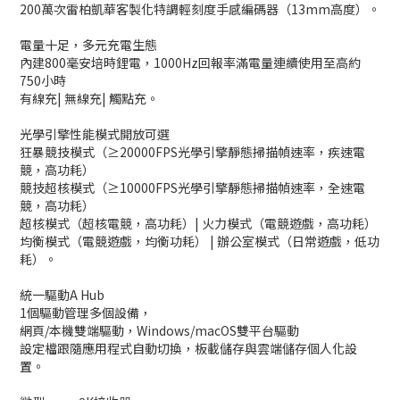
200萬次雷柏凱華客製化特調輕刻度手感編碼器（13mm高度）。
電量十足，多元充電生態
內建800毫安培時鋰電，1000Hz回報率滿電量連續使用至高約
750小時
有線充| 無線充| 觸點充。
光學引擎性能模式開放可選
狂暴競技模式（≥20000FPS光學引擎靜態掃描幀速率，疾速電
競，高功耗）
競技超核模式（≥10000FPS光學引擎靜態掃描幀速率，全速電
競，高功耗）
超核模式（超核電競，高功耗）| 火力模式（電競遊戲，高功耗）
均衡模式（電競遊戲，均衡功耗） | 辦公室模式（日常遊戲，低功
耗）。
統一驅動A Hub
1個驅動管理多個設備，
網頁/本機雙端驅動，Windows/macOS雙平台驅動
設定檔跟隨應用程式自動切換，板載儲存與雲端儲存個人化設
置。