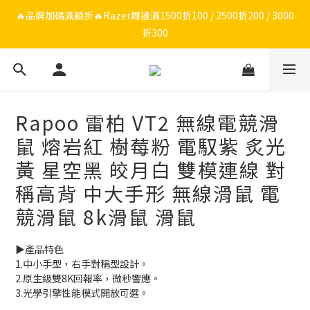
🔥品牌限定滿額折🔥ROG周邊滿1500折100 / 2500折200 / 3000折
🔥品牌加碼滿額折🔥Razer周邊滿1500折100 / 2500折200 / 3000
折300
300
ROG/Razer 全館電競椅會員登錄再現折$300
🔥品牌限定滿額折🔥ROG周邊滿1500折100 / 2500折200 / 3000折
Rapoo 雷柏 VT2 無線電競滑
300
鼠 熔岩紅 樹莓粉 電馭紫 炙光
黃 星空黑 皎月白 雙模連線 對
稱高背 中大手形 無線滑鼠 電
競滑鼠 8k滑鼠 滑鼠
▶️產品特色
1.中小手型，右手對稱型設計。
2.原生級雙8K回報率，微秒響應。
3.光學引擎性能模式開放可選。