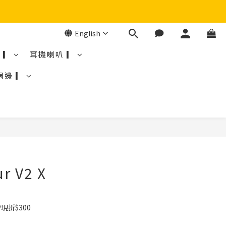
English
 ▎
耳機喇叭 ▎
周邊 ▎
ur V2 X
現折$300