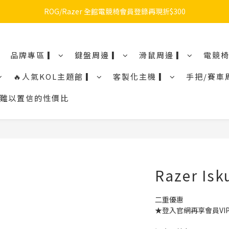
🔥品牌限定滿額折🔥ROG周邊滿1500折100 / 2500折200 / 3000折300
ROG/Razer 全館電競椅會員登錄再現折$300
🔥品牌限定滿額折🔥ROG周邊滿1500折100 / 2500折200 / 3000折300
品牌專區 ▎
鍵盤周邊 ▎
滑鼠周邊 ▎
電競椅
🔥人氣KOL主題館 ▎
客製化主機 ▎
手把/賽車
鼠令人難以置信的性價比
Razer Isk
二重優惠
★登入官網再享會員VIP