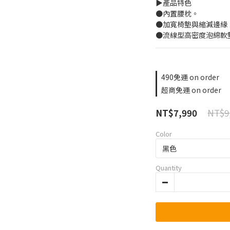
▶️產品特色
●內置腰枕。
●加寬椅墊與縮減邊緣
●流線型高密度泡綿軟
490免運 on order
超商免運 on order
NT$9
NT$7,990
Color
Quantity