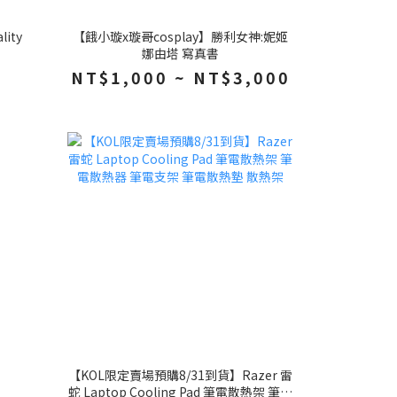
lity
【餓小璇x璇哥cosplay】勝利女神:妮姬
娜由塔 寫真書
NT$1,000 ~ NT$3,000
【KOL限定賣場預購8/31到貨】Razer 雷
蛇 Laptop Cooling Pad 筆電散熱架 筆電