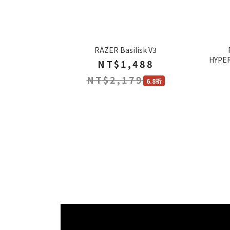
RAZER Basilisk V3
HYPE
NT$1,488
NT$2,179
6.8折