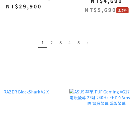
NT$4,690
NT$29,900
NT$5,690
8.2折
1
2
3
4
5
»