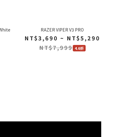
White
RAZER VIPER V3 PRO
NT$3,690 ~ NT$5,290
NT$7,999
4.6折