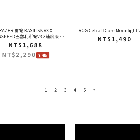
RAZER 雷蛇 BASILISK V3 X
ROG Cetra II Core Moonlight 
RSPEED巴塞利斯蛇V3 X速度版 無
NT$1,490
線 電競滑鼠
NT$1,688
NT$2,290
7.4折
1
2
3
4
5
»