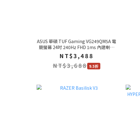
ASUS 華碩 TUF Gaming VG249QM5A 電
競螢幕 24吋 240Hz FHD 1ms 內建喇叭
電腦螢幕 遊戲螢幕
NT$3,488
NT$3,688
9.5折