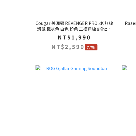
Cougar 美洲獅 REVENGER PRO 8K 無線
Raze
滑鼠 鐵灰色 白色 粉色 三模連線 8Khz回
報率 電競滑鼠 藍芽滑鼠 滑鼠
NT$1,990
NT$2,590
7.7折