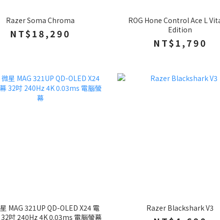
Razer Soma Chroma
ROG Hone Control Ace L Vita
Edition
NT$18,290
NT$1,790
微星 MAG 321UP QD-OLED X24 電
Razer Blackshark V3
32吋 240Hz 4K 0.03ms 電腦螢幕