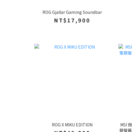
ROG Gjallar Gaming Soundbar
NT$17,900
ROG X MIKU EDITION
MSI 
競螢幕 