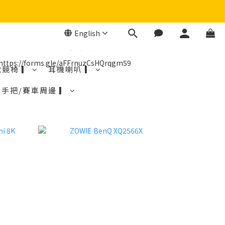
English
電競椅 ▎
耳機喇叭 ▎
手把/賽車周邊 ▎