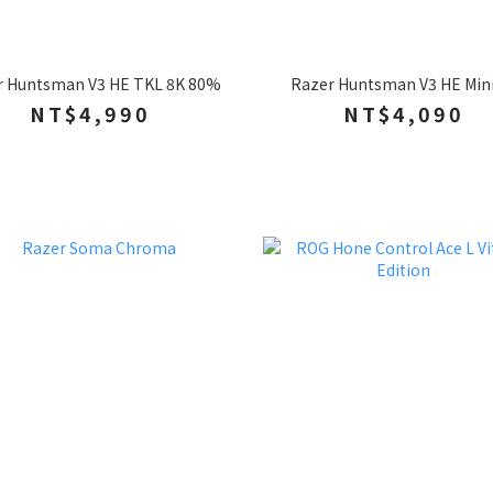
r Huntsman V3 HE TKL 8K 80%
Razer Huntsman V3 HE Mini
NT$4,990
NT$4,090