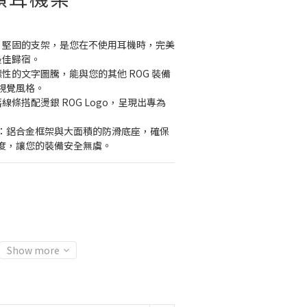
機而生：堅固的支架，是您在不使用耳機時，完美
最佳歸宿。
：指標性的文字圖騰，能與您的其他 ROG 裝備
視覺風格。
俐落線條搭配燙銀 ROG Logo，呈現出專為
靠：鋁合金框架與大面積的防滑底座，確保
度，讓您的裝備安全無虞。
Show more