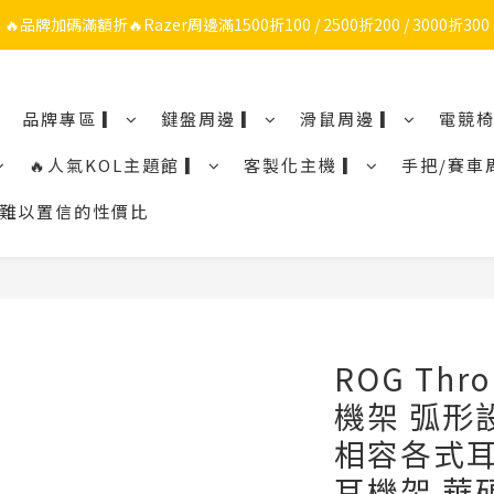
🔥品牌加碼滿額折🔥Razer周邊滿1500折100 / 2500折200 / 3000折300
🔥品牌限定滿額折🔥ROG周邊滿1500折100 / 2500折200 / 3000折300
ROG/Razer 全館電競椅會員登錄再現折$300
品牌專區 ▎
鍵盤周邊 ▎
滑鼠周邊 ▎
電競椅
🔥品牌限定滿額折🔥ROG周邊滿1500折100 / 2500折200 / 3000折300
🔥人氣KOL主題館 ▎
客製化主機 ▎
手把/賽車
鼠令人難以置信的性價比
ROG Thro
機架 弧形
相容各式耳
耳機架 華