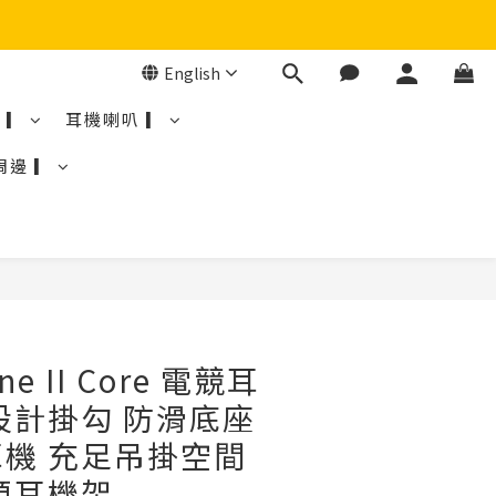
English
 ▎
耳機喇叭 ▎
周邊 ▎
ne II Core 電競耳
設計掛勾 防滑底座
機 充足吊掛空間
碩耳機架