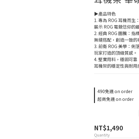
▶️產品特色
1. 專為 ROG 耳
展示 ROG 電競信仰的
2. 經典 ROG 圖騰
無縫搭配，創造一致的
3. 前衛 ROG 美學：
玩家打造的頂級質感。
4. 堅實用料，穩固可
耳機架的穩定性與耐用
490免運 on order
超商免運 on order
NT$1,490
Quantity