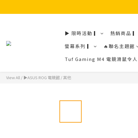
▶ 限時活動 ▎
熱銷商品 ▎
螢幕系列 ▎
🔥聯名主題館
Tuf Gaming M4 電競滑
View All
/
▶ASUS ROG 電競館
/
其他