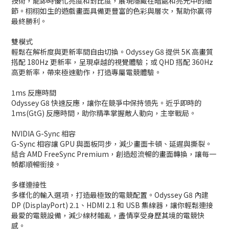
技術，能即時優化亮度和對比度，展現隱藏在暗處和亮光中的細
節。栩栩如生的遊戲畫面具備更豐富的色彩與層次，幫助你贏得
最終勝利。
雙模式
輕鬆在解析度與更新率間自由切換。Odyssey G8 提供 5K 高畫質
搭配 180Hz 更新率，呈現卓越的視覺體驗；或 QHD 搭配 360Hz
高更新率，帶來極速動作，打造專屬電競體驗。
1ms 反應時間
Odyssey G8 快速反應，讓你在競爭中保持領先。近乎即時的
1ms(GtG) 反應時間，助你精準掌握敵人動向，主宰戰局。
NVIDIA G-Sync 相容
G-Sync 相容讓 GPU 與面板同步，減少畫面卡頓、延遲與撕裂。
結合 AMD FreeSync Premium，創造超流暢的畫面轉換，讓每一
幀都順暢銜接。
多樣連接性
多樣化的輸入選項，打造最極致的電競配置。Odyssey G8 內建
DP (DisplayPort) 2.1、HDMI 2.1 和 USB 集線器，讓你輕鬆連接
最愛的電競設備，減少線材雜亂，盡情享受身歷其境的電競快
感。