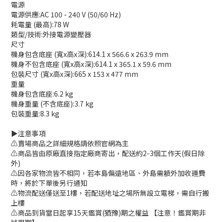
電源
電源供應:AC 100 - 240 V (50/60 Hz)
耗電量 (最高):78 W
類型/技術:外接電源變壓器
尺寸
機身包含底座 (寬x高x深):614.1 x 566.6 x 263.9 mm
機身不包含底座 (寬x高x深):614.1 x 365.1 x 59.6 mm
包裝尺寸 (寬x高x深):665 x 153 x 477 mm
重量
機身包含底座:6.2 kg
機身重量 (不含底座):3.7 kg
包裝重量:8.3 kg
▶️注意事項
⚠️賣場商品之詳細規格請依照官網為主
⚠️商品皆由原廠直接指定廠商寄出，配送約2-3個工作天(假日除
外)
⚠️因各家物流皆不相同，若本島偏遠地區、外島需額外加收運費
時，將於下單後另行通知
⚠️物流配送僅送至1樓，若配送地址之場所無設立電梯，需自行搬
上樓
⚠️商品到貨當日起享15天鑑賞(猶豫)期之權益 【注意！鑑賞期非