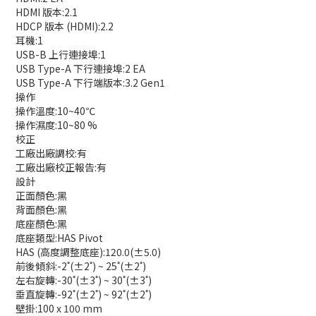
HDMI 版本:2.1
HDCP 版本 (HDMI):2.2
耳機:1
USB-B 上行連接埠:1
USB Type-A 下行連接埠:2 EA
USB Type-A 下行端版本:3.2 Gen1
操作
操作溫度:10~40℃
操作濕度:10~80 %
校正
工廠出廠調校:有
工廠出廠校正報告:有
設計
正面顏色:黑
背面顏色:黑
底座顏色:黑
底座類型:HAS Pivot
HAS (高度調整底座):120.0(±5.0)
前後傾斜:-2˚(±2˚) ~ 25˚(±2˚)
左右旋轉:-30˚(±3˚) ~ 30˚(±3˚)
垂直旋轉:-92˚(±2˚) ~ 92˚(±2˚)
壁掛:100 x 100 mm