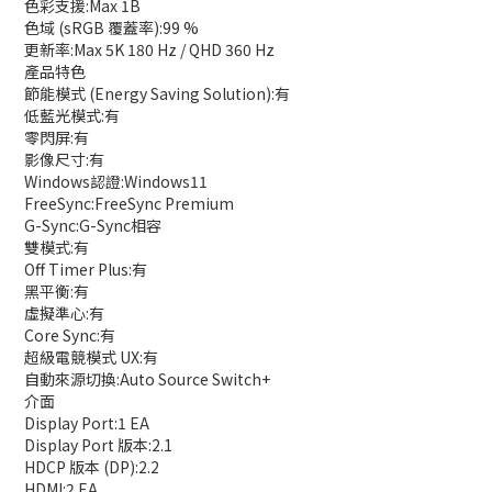
色彩支援:Max 1B
色域 (sRGB 覆蓋率):99 %
更新率:Max 5K 180 Hz / QHD 360 Hz
產品特色
節能模式 (Energy Saving Solution):有
低藍光模式:有
零閃屏:有
影像尺寸:有
Windows認證:Windows11
FreeSync:FreeSync Premium
G-Sync:G-Sync相容
雙模式:有
Off Timer Plus:有
黑平衡:有
虛擬準心:有
Core Sync:有
超級電競模式 UX:有
自動來源切換:Auto Source Switch+
介面
Display Port:1 EA
Display Port 版本:2.1
HDCP 版本 (DP):2.2
HDMI:2 EA