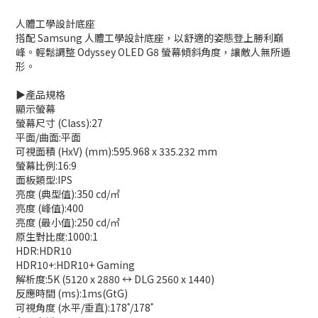
人體工學設計底座
搭配 Samsung 人體工學設計底座，以舒適的姿態登上勝利巔
峰。輕鬆調整 Odyssey OLED G8 螢幕傾斜角度，讓敵人無所遁
形。
▶️產品規格
顯示螢幕
螢幕尺寸 (Class):27
平面/曲面:平面
可視面積 (HxV) (mm):595.968 x 335.232 mm
螢幕比例:16:9
面板類型:IPS
亮度 (典型值):350 cd/㎡
亮度 (峰值):400
亮度 (最小值):250 cd/㎡
原生對比度:1000:1
HDR:HDR10
HDR10+:HDR10+ Gaming
解析度:5K (5120 x 2880 ↔ DLG 2560 x 1440)
反應時間 (ms):1ms(GtG)
可視角度 (水平/垂直):178˚/178˚