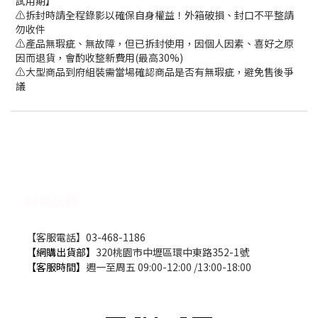
試用期】
⚠️拆封時請全程錄影以確保自身權益！外箱破損、封口不平整請
勿收件
⚠️產品無瑕疵、無故障，但已拆封使用，因個人因素、喜好之原
因而退貨，會酌收整新費用(最高30%)
⚠️大型商品到府組裝需當場確認商品是否有無瑕疵，避免售後爭
議
聯絡我們
【客服電話】03-468-1186
【網購出貨部】
320桃園市中壢區環中東路352-1號
【客服時間】
週一至周五 09:00-12:00 /13:00-18:00