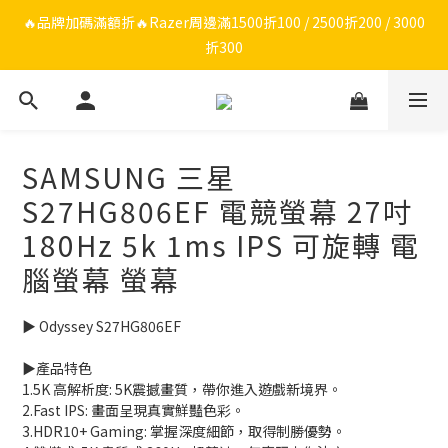
🔥品牌限定滿額折🔥ROG周邊滿1500折100 / 2500折200 / 3000折
🔥品牌加碼滿額折🔥Razer周邊滿1500折100 / 2500折200 / 3000
折300
300
ROG/Razer 全館電競椅會員登錄再現折$300
🔥品牌限定滿額折🔥ROG周邊滿1500折100 / 2500折200 / 3000折
SAMSUNG 三星
300
S27HG806EF 電競螢幕 27吋
180Hz 5k 1ms IPS 可旋轉 電
腦螢幕 螢幕
▶️ Odyssey S27HG806EF
▶️產品特色
1.5K 高解析度: 5K震撼畫質，帶你進入遊戲新境界。
2.Fast IPS: 畫面呈現真實鮮豔色彩。
3.HDR10+ Gaming: 掌握深度細節，取得制勝優勢。