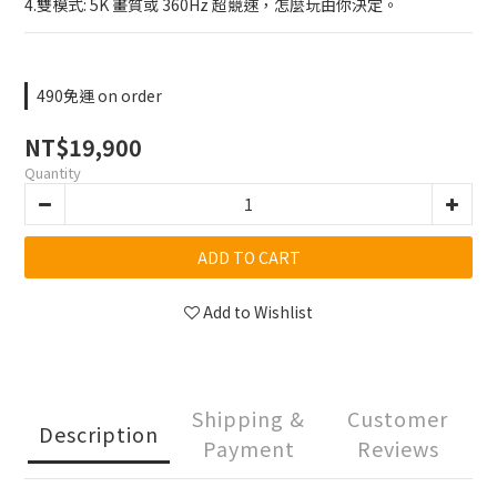
4.雙模式: 5K 畫質或 360Hz 超競速，怎麼玩由你決定。
490免運 on order
NT$19,900
Quantity
ADD TO CART
Add to Wishlist
Shipping &
Customer
Description
Payment
Reviews