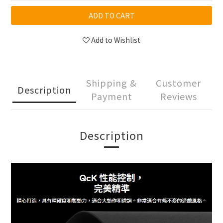
ADD TO CART
Add to Wishlist
Shipping &
Customer
Description
Payment
Reviews
Description