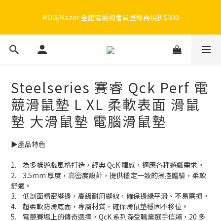
🔥品牌限定滿額折🔥ROG周邊滿1500折100 / 2500折200 / 3000折
ROG/Razer 全館電競椅會員登錄再現折$300
300
🔥品牌限定滿額折🔥ROG周邊滿1500折100 / 2500折200 / 3000折
300
Steelseries 賽睿 Qck Perf 電
競滑鼠墊 L XL 柔軟表面 滑鼠
墊 大滑鼠墊 電腦滑鼠墊
▶️產品特色
1.	為多樣遊戲風格打造，經典 QcK 觸感，適應各種遊戲需求。
2.	3.5mm 厚度，高密度設計，提供穩定一致的操控體驗，柔軟
舒適。
3.	低剖面精密縫邊，高級耐用縫線，確保邊緣平滑、不易磨損。
4.	超柔軟防滑底面，專屬材質，確保滑鼠墊穩固不移位。
5.	電競賽場上的傳奇選擇，QcK 系列深受職業選手信賴，20 多