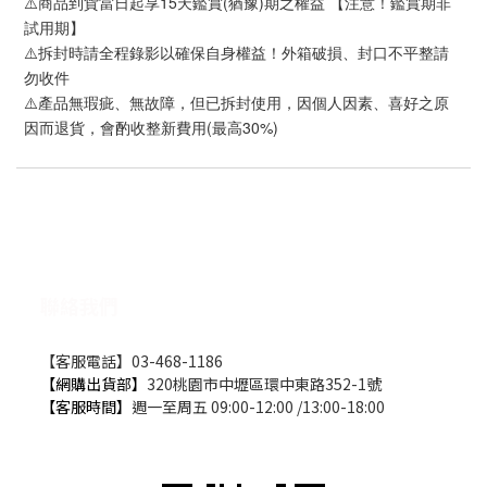
⚠️商品到貨當日起享15天鑑賞(猶豫)期之權益 【注意！鑑賞期非
試用期】
⚠️拆封時請全程錄影以確保自身權益！外箱破損、封口不平整請
勿收件
⚠️產品無瑕疵、無故障，但已拆封使用，因個人因素、喜好之原
因而退貨，會酌收整新費用(最高30%)
聯絡我們
【客服電話】03-468-1186
【網購出貨部】
320桃園市中壢區環中東路352-1號
【客服時間】
週一至周五 09:00-12:00 /13:00-18:00