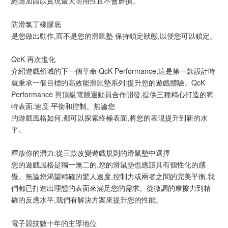
經過加固以實現最大耐用性且不會磨損。
防滑氯丁橡膠底
是您做出動作,而不是您的滑鼠塾·保持鎖定狀態,以便您可以鎖定。
QcK 再次進化
介紹遊戲領域的下一個革命·QcK Performance,這是第一款設計時
就秉承一個目標的高效能滑鼠墊系列:提升您的遊戲體驗。QcK
Performance 與頂級電競運動員合作開發,提供三種精心打造的獨
特表面:速度·平衡和控制。無論您
的遊戲風格如何,都可以探索終極表面,將您的表現提升到新的水
平。
釋放你的潛力:從三款改變遊戲規則的滑鼠墊中選擇
您的遊戲風格是獨一無二的,您的滑鼠墊也應該具有個性化的感
覺。無論您渴望精確的驚人速度,控制力或兩者之間的完美平衡,我
們都已打造出理想的表面來滿足您的需求。從微調的摩擦力到精
確的反應水平,我們有解決方案來提升您的性能。
電子競技數十年的主導地位