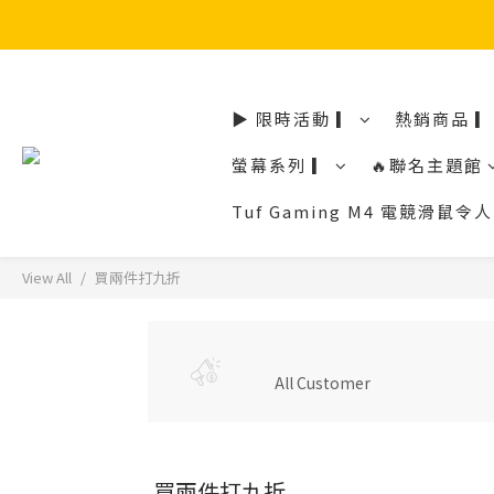
▶ 限時活動 ▎
熱銷商品 ▎
螢幕系列 ▎
🔥聯名主題館
Tuf Gaming M4 電競滑
View All
買兩件打九折
All Customer
買兩件打九折