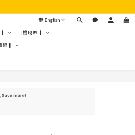
English
 ▎
耳機喇叭 ▎
周邊 ▎
, Save more!