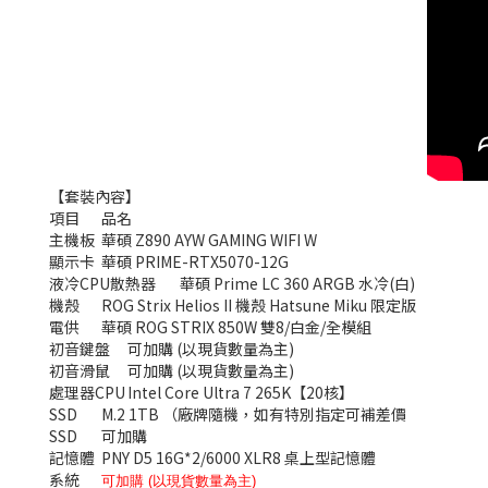
【套裝內容】
項目
品名
主機板
華碩 Z890 AYW GAMING WIFI W
顯示卡
華碩 PRIME-RTX5070-12G
液冷CPU散熱器
華碩 Prime LC 360 ARGB 水冷(白)
機殼
ROG Strix Helios II 機殼 Hatsune Miku 限定版
電供
華碩 ROG STRIX 850W 雙8/白金/全模組
初音鍵盤
可加購 (以現貨數量為主)
初音滑鼠
可加購 (以現貨數量為主)
處理器CPU
Intel Core Ultra 7 265K【20核】
SSD
M.2 1TB （廠牌隨機，如有特別指定可補差價
SSD
可加購
記憶體
PNY D5 16G*2/6000 XLR8 桌上型記憶體
系統
可加購 (以現貨數量為主)