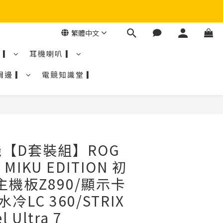
繁體中文
 ▎
耳機喇叭 ▎
周邊 ▎
電競知識堂 ▎
【D套裝組】ROG
MIKU EDITION 初
主機板Z890/顯示卡
水冷LC 360/STRIX
l Ultra 7