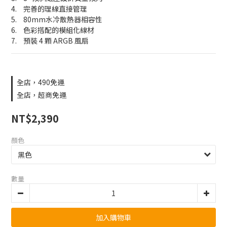
4.	完善的理線直接管理
5.	80mm水冷散熱器相容性
6.	色彩搭配的模組化線材
7.	預裝 4 顆 ARGB 風扇
全店，490免運
全店，超商免運
NT$2,390
顏色
數量
加入購物車