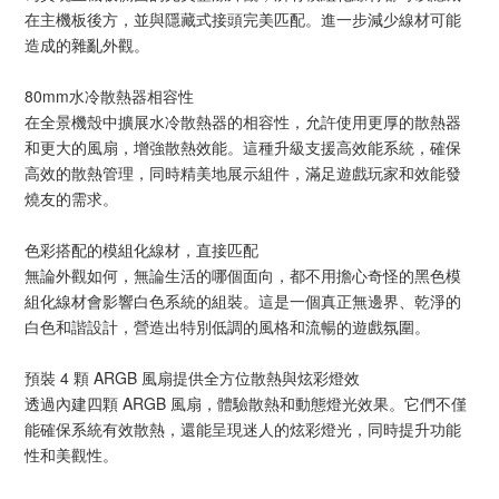
在主機板後方，並與隱藏式接頭完美匹配。進一步減少線材可能
造成的雜亂外觀。
80mm水冷散熱器相容性
在全景機殼中擴展水冷散熱器的相容性，允許使用更厚的散熱器
和更大的風扇，增強散熱效能。這種升級支援高效能系統，確保
高效的散熱管理，同時精美地展示組件，滿足遊戲玩家和效能發
燒友的需求。
色彩搭配的模組化線材，直接匹配
無論外觀如何，無論生活的哪個面向，都不用擔心奇怪的黑色模
組化線材會影響白色系統的組裝。這是一個真正無邊界、乾淨的
白色和諧設計，營造出特別低調的風格和流暢的遊戲氛圍。
預裝 4 顆 ARGB 風扇提供全方位散熱與炫彩燈效
透過內建四顆 ARGB 風扇，體驗散熱和動態燈光效果。它們不僅
能確保系統有效散熱，還能呈現迷人的炫彩燈光，同時提升功能
性和美觀性。