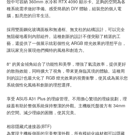
殼中可容納 360mm 水冷和 RTX 4090 顯示卡。足夠的空間為各
種系統需求做好準備。感受簡易的 DIY 體驗，組裝您的個人電
腦，點亮您的日常生活。
採用雙面鋼化玻璃面板和無邊框、無支柱的結構設計，可以完全
無阻礙地看到內部組件。這種創新的設計不僅突顯了精湛的工
藝，還提供了一個展示炫彩個性化 ARGB 燈光效果的理想平台，
讓玩家充分展現他們獨特的風格和創造力。
8° 的黃金傾角結合了功能性和美學，增強了氣流效率，提供更好
的散熱效能，同時擴大了視角，帶來更身臨其境的體驗。這種周
到的設計也最大化了 RGB 燈光效果的視覺衝擊，使其成為展示您
系統個性化風格和創新的理想選擇。
享受 ASUS A31 Plus 的理線管理。不用擔心繁瑣的理線規劃，理
線蓋有助於整個系統保持整潔的外觀。主機板托盤後方有 34mm
的空間。減少理線的困難，使其完美。
相容隱藏式連接器(BTF)
為實現主機板側面的完美整潔外觀，所有模組化線材都可以隱藏