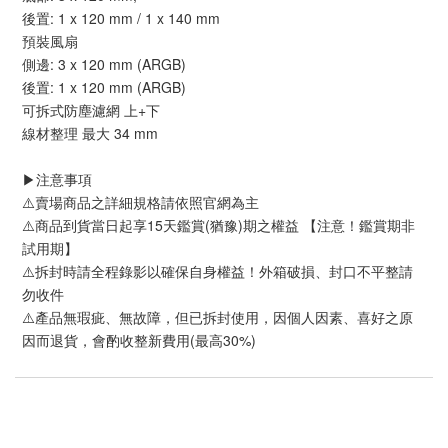
後置: 1 x 120 mm / 1 x 140 mm
預裝風扇
側邊: 3 x 120 mm (ARGB)
後置: 1 x 120 mm (ARGB)
可拆式防塵濾網 上+下
線材整理 最大 34 mm
▶️注意事項
⚠️賣場商品之詳細規格請依照官網為主
⚠️商品到貨當日起享15天鑑賞(猶豫)期之權益 【注意！鑑賞期非
試用期】
⚠️拆封時請全程錄影以確保自身權益！外箱破損、封口不平整請
勿收件
⚠️產品無瑕疵、無故障，但已拆封使用，因個人因素、喜好之原
因而退貨，會酌收整新費用(最高30%)