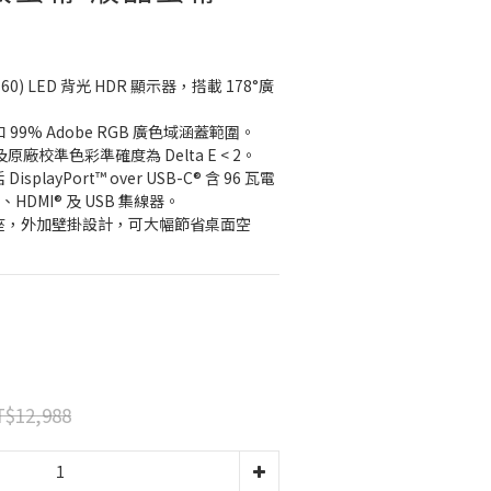
P3 和 99% Adobe RGB 廣色域涵蓋範圍。
認證及原廠校準色彩準確度為 Delta E < 2。
™、HDMI® 及 USB 集線器。
$12,988