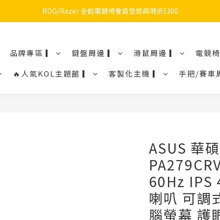
🔥品牌限定滿額折🔥ROG周邊滿1500折100 / 2500折200 / 3000折300
ROG/Razer 全館電競椅會員登錄再現折$300
🔥品牌限定滿額折🔥ROG周邊滿1500折100 / 2500折200 / 3000折300
品牌專區 ▎
鍵盤周邊 ▎
滑鼠周邊 ▎
電競椅
🔥人氣KOL主題館 ▎
客製化主機 ▎
手把/賽車
ASUS 華碩 
PA279CR
60Hz IPS
喇叭 可調
腦螢幕 護