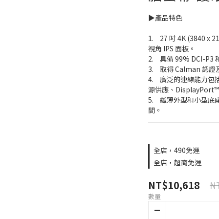
▶️產品特色
1.	27 吋 4K (3840 x 2160) LED 背光 HDR 顯示器，搭載 178°廣
視角 IPS 面板。
2.	具備 99% DCI-
3.	取得 Calman 
4.	廣泛的連線能力包括 DisplayPort™ over USB-C® 含 96 瓦電
源供應、DisplayPort
5.	纖薄外型和小型底座，外加壁掛設計，可大幅節省桌面空
間。
全店，490免運
全店，超商免運
NT$10,618
NT
數量