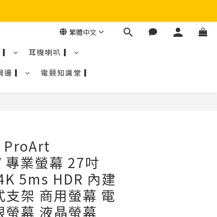
繁體中文
 ▎
耳機喇叭 ▎
周邊 ▎
電競知識堂 ▎
ProArt
V 專業螢幕 27吋
 4K 5ms HDR 內建
式支架 商用螢幕 電
眼螢幕 液晶螢幕