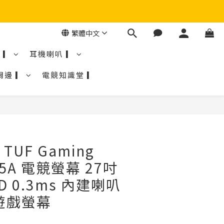
繁體中文
 ▎
耳機喇叭 ▎
周邊 ▎
電競知識堂 ▎
 TUF Gaming
M5A 電競螢幕 27吋
HD 0.3ms 內建喇叭
遊戲螢幕