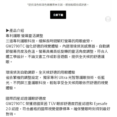
▶️產品介紹
專利護眼 螢幕靈活調整
三道專利護眼科技，緩解長時間緊盯螢幕的用眼疲勞。
GW2790TC 強化舒適的視覺體驗，內建環境偵測感應器，自動調
節螢幕亮度及色溫。螢幕具備高低旋轉的靈活角度調整，符合人
體工學設計，不論文書工作或影音遊戲，提供全天候的舒適護
眼。
環境偵測自動調節，全天候舒適的用眼體驗
省去繁複的調整設定， 獨家專利 Ultra 光智慧護眼技術、低藍
光、不閃屏三重護眼科技，輕鬆享受全天候用眼依然舒適的視覺
體驗。
國際四星認證護眼舒適度
GW2790TC 榮獲德國萊茵 TÜV 眼部舒適度四星認證和 Eyesafe
2.0 認證，符合嚴格的國際視覺健康標準。確保雙眼時刻得到最好
對待。