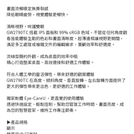
畫面流暢穩定無撕裂感
降低眼睛疲勞，視覺體驗更暢快。
清晰視野，呵護雙眼
GW2790TC 搭載 IPS 面板和 99% sRGB 色域，不管從任何角度觀
看皆能體驗生動的色彩和畫面清晰度。超薄邊框讓視野更開闊，
滿足多工處理或複雜文件的編輯需求，兼顧效率和舒適度。
流線型簡約外觀，成為桌面的效率中樞
精心打造整潔桌面、高效連接和舒適工作體驗。
符合人體工學的靈活彈性，帶來舒適的觀賞體驗
GW2790TC 在高度、傾斜角度、垂直旋轉、左右旋轉方面提供了
更大的彈性帶來更出色、更舒適的工作體驗。
獨家軟體 Eye-CareU ，更直覺的使用體驗
透過快速設定、輕鬆控制，幫助您管理工作時間、畫面亮度，成
為您的智慧管家，維持工作專注節奏。
▶️產品規格
顯示
螢幕尺寸:27英吋