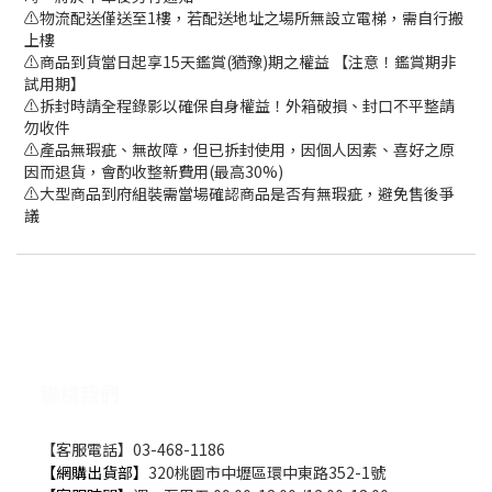
⚠️物流配送僅送至1樓，若配送地址之場所無設立電梯，需自行搬
上樓
⚠️商品到貨當日起享15天鑑賞(猶豫)期之權益 【注意！鑑賞期非
試用期】
⚠️拆封時請全程錄影以確保自身權益！外箱破損、封口不平整請
勿收件
⚠️產品無瑕疵、無故障，但已拆封使用，因個人因素、喜好之原
因而退貨，會酌收整新費用(最高30%)
⚠️大型商品到府組裝需當場確認商品是否有無瑕疵，避免售後爭
議
聯絡我們
【客服電話】03-468-1186
【網購出貨部】
320桃園市中壢區環中東路352-1號