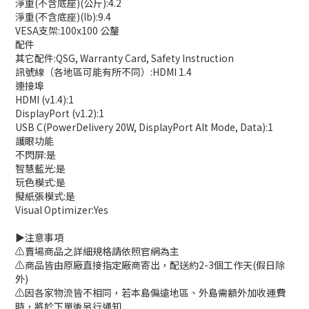
淨重(不含底座)(公斤):4.2
淨重(不含底座)(lb):9.4
VESA支架:100x100 公釐
配件
其它配件:QSG, Warranty Card, Safety Instruction
訊號線（各地區可能有所不同）:HDMI 1.4
連接埠
HDMI (v1.4):1
DisplayPort (v1.2):1
USB C(PowerDelivery 20W, DisplayPort Alt Mode, Data):1
護眼功能
不閃屏:是
智慧藍光:是
玩色模式:是
擬紙張模式:是
Visual Optimizer:Yes
▶️注意事項
⚠️賣場商品之詳細規格請依照官網為主
⚠️商品皆由原廠直接指定廠商寄出，配送約2-3個工作天(假日除
外)
⚠️因各家物流皆不相同，若本島偏遠地區、外島需額外加收運費
時，將於下單後另行通知