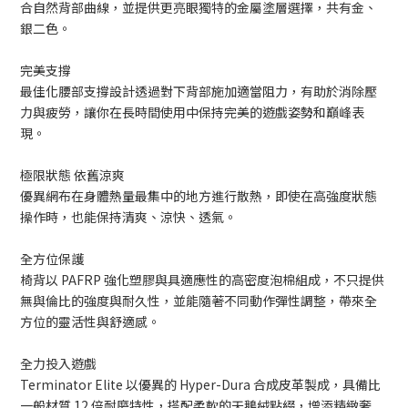
合自然背部曲線，並提供更亮眼獨特的金屬塗層選擇，共有金、
銀二色。
完美支撐
最佳化腰部支撐設計透過對下背部施加適當阻力，有助於消除壓
力與疲勞，讓你在長時間使用中保持完美的遊戲姿勢和巔峰表
現。
極限狀態 依舊涼爽
優異網布在身體熱量最集中的地方進行散熱，即使在高強度狀態
操作時，也能保持清爽、涼快、透氣。
全方位保護
椅背以 PAFRP 強化塑膠與具適應性的高密度泡棉組成，不只提供
無與倫比的強度與耐久性，並能隨著不同動作彈性調整，帶來全
方位的靈活性與舒適感。
全力投入遊戲
Terminator Elite 以優異的 Hyper-Dura 合成皮革製成，具備比
一般材質 12 倍耐磨特性，搭配柔軟的天鵝絨點綴，增添精緻奢