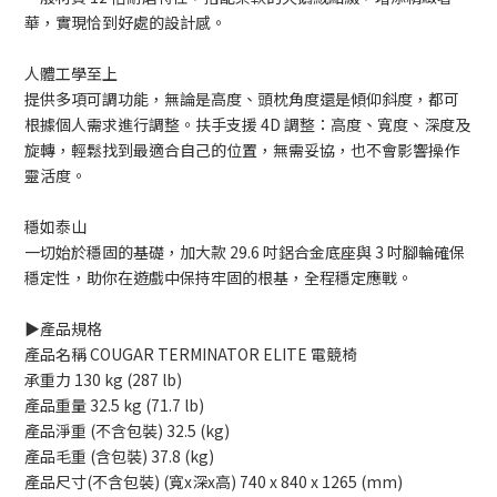
華，實現恰到好處的設計感。
人體工學至上
提供多項可調功能，無論是高度、頭枕角度還是傾仰斜度，都可
根據個人需求進行調整。扶手支援 4D 調整：高度、寬度、深度及
旋轉，輕鬆找到最適合自己的位置，無需妥協，也不會影響操作
靈活度。
穩如泰山
一切始於穩固的基礎，加大款 29.6 吋鋁合金底座與 3 吋腳輪確保
穩定性，助你在遊戲中保持牢固的根基，全程穩定應戰。
▶️產品規格
產品名稱 COUGAR TERMINATOR ELITE 電競椅
承重力 130 kg (287 lb)
產品重量 32.5 kg (71.7 lb)
產品淨重 (不含包裝) 32.5 (kg)
產品毛重 (含包裝) 37.8 (kg)
產品尺寸(不含包裝) (寬x深x高) 740 x 840 x 1265 (mm)