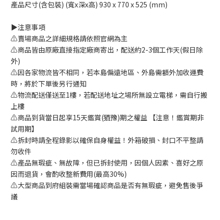
產品尺寸(含包裝) (寬x深x高) 930 x 770 x 525 (mm)
▶️注意事項
⚠️賣場商品之詳細規格請依照官網為主
⚠️商品皆由原廠直接指定廠商寄出，配送約2-3個工作天(假日除
外)
⚠️因各家物流皆不相同，若本島偏遠地區、外島需額外加收運費
時，將於下單後另行通知
⚠️物流配送僅送至1樓，若配送地址之場所無設立電梯，需自行搬
上樓
⚠️商品到貨當日起享15天鑑賞(猶豫)期之權益 【注意！鑑賞期非
試用期】
⚠️拆封時請全程錄影以確保自身權益！外箱破損、封口不平整請
勿收件
⚠️產品無瑕疵、無故障，但已拆封使用，因個人因素、喜好之原
因而退貨，會酌收整新費用(最高30%)
⚠️大型商品到府組裝需當場確認商品是否有無瑕疵，避免售後爭
議