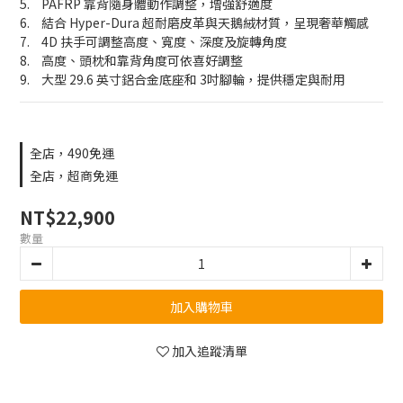
5.	PAFRP 靠背隨身體動作調整，增強舒適度
6.	結合 Hyper-Dura 超耐磨皮革與天鵝絨材質，呈現奢華觸感
7.	4D 扶手可調整高度、寬度、深度及旋轉角度
8.	高度、頭枕和靠背角度可依喜好調整
9.	大型 29.6 英寸鋁合金底座和 3吋腳輪，提供穩定與耐用
全店，490免運
全店，超商免運
NT$22,900
數量
加入購物車
加入追蹤清單