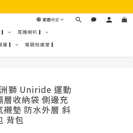
繁體中文
 ▎
耳機喇叭 ▎
周邊 ▎
電競知識堂 ▎
美洲獅 Uniride 運動
隔層收納袋 側邊充
氣襯墊 防水外層 斜
包 背包