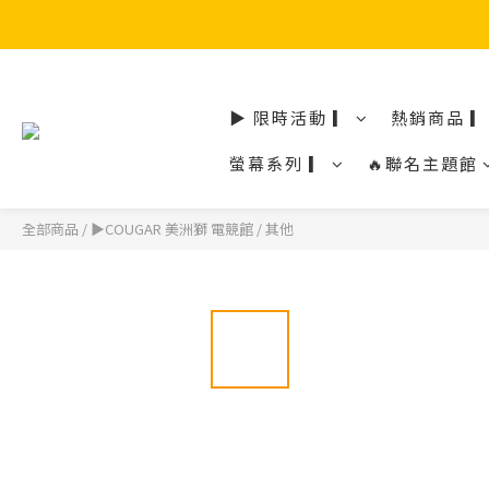
▶ 限時活動 ▎
熱銷商品 ▎
螢幕系列 ▎
🔥聯名主題館
全部商品
/
▶COUGAR 美洲獅 電競館
/
其他