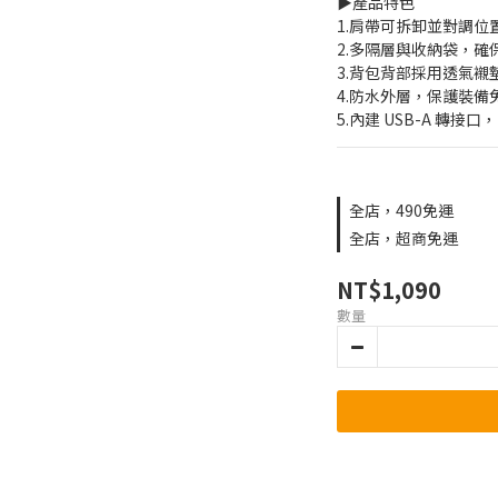
▶️產品特色
1.肩帶可拆卸並對調
2.多隔層與收納袋，
3.背包背部採用透氣
4.防水外層，保護裝備
5.內建 USB-A 轉
全店，490免運
全店，超商免運
NT$1,090
數量