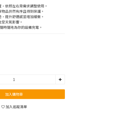
位置，依照左右背需求調整使用。
確保物品井然有序且得到保護。
襯墊，提升舒適感並增加緩衝。
免受天氣影響。
接口，隨時隨地為你的設備充電。
加入購物車
加入追蹤清單