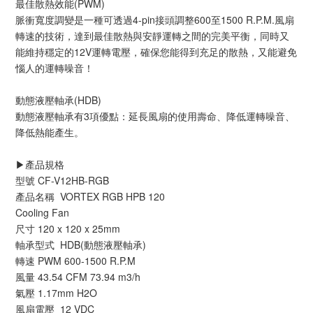
最佳散熱效能(PWM)
脈衝寬度調變是一種可透過4-pin接頭調整600至1500 R.P.M.風扇
轉速的技術，達到最佳散熱與安靜運轉之間的完美平衡，同時又
能維持穩定的12V運轉電壓，確保您能得到充足的散熱，又能避免
惱人的運轉噪音！
動態液壓軸承(HDB)
動態液壓軸承有3項優點：延長風扇的使用壽命、降低運轉噪音、
降低熱能產生。
▶️產品規格
型號	CF-V12HB-RGB
產品名稱	VORTEX RGB HPB 120
Cooling Fan
尺寸	120 x 120 x 25mm
軸承型式	HDB(動態液壓軸承)
轉速	PWM 600-1500 R.P.M
風量	43.54 CFM 73.94 m3/h
氣壓	1.17mm H2O
風扇電壓	12 VDC