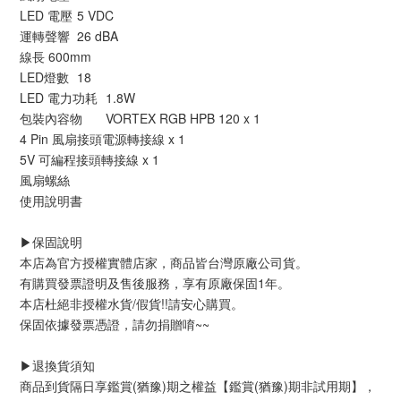
LED 電壓	5 VDC
運轉聲響	26 dBA
線長	600mm
LED燈數	18
LED 電力功耗	1.8W
包裝內容物	VORTEX RGB HPB 120 x 1
4 Pin 風扇接頭電源轉接線 x 1
5V 可編程接頭轉接線 x 1
風扇螺絲
使用說明書
▶️保固說明
本店為官方授權實體店家，商品皆台灣原廠公司貨。
有購買發票證明及售後服務，享有原廠保固1年。
本店杜絕非授權水貨/假貨!!請安心購買。
保固依據發票憑證，請勿捐贈唷~~
▶️退換貨須知
商品到貨隔日享鑑賞(猶豫)期之權益【鑑賞(猶豫)期非試用期】，