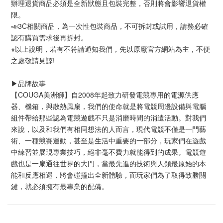
辦理退貨商品必須是全新狀態且包裝完整，否則將會影響退貨權
限。
📣3C相關商品，為一次性包裝商品，不可拆封或試用，請務必確
認有購買需求後再拆封。
※以上說明，若有不符請通知我們，先以原廠官方網站為主，不便
之處敬請見諒!
▶️品牌故事
【COUGA美洲獅】自2008年起致力研發電競專用的電源供應
器、機箱，與散熱風扇，我們的使命就是將電競周邊設備與電腦
組件帶給那些認為電競遊戲不只是消磨時間的消遣活動。對我們
來說，以及和我們有相同想法的人而言，現代電競不僅是一門藝
術、一種競賽運動，甚至是生活中重要的一部分，玩家們在遊戲
中練習並展現專業技巧，絕非毫不費力就能得到的成果。電競遊
戲也是一扇通往世界的大門，當最先進的技術與人類最原始的本
能和反應相遇，將會碰撞出全新體驗，而玩家們為了取得致勝關
鍵，就必須擁有最專業的配備。