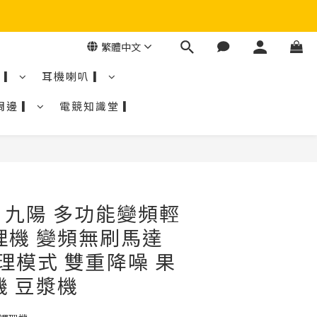
繁體中文
 ▎
耳機喇叭 ▎
周邊 ▎
電競知識堂 ▎
G 九陽 多功能變頻輕
理機 變頻無刷馬達
理模式 雙重降噪 果
機 豆漿機