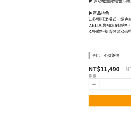
▶️ 多功能變頻輕音冷
▶️產品特色
1.多種料理模式一鍵完
2.BLDC變頻無刷馬達
3.杯體杯蓋皆通過SGS
全店，490免運
NT$11,490
NT
數量