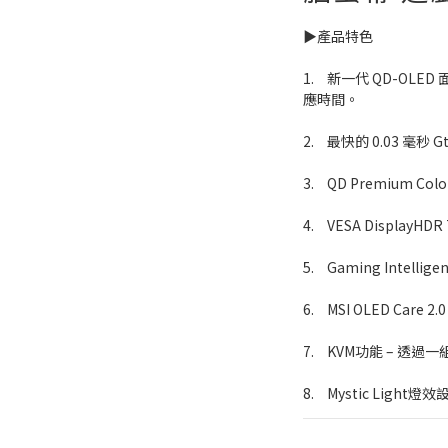
▶️產品特色
1.	新一代 QD-OLED 面板 – 具有令人驚嘆的影像品質和快速反
應時間。
2.	最快的 0.03 毫
3.	QD Premium 
4.	VESA DisplayHD
5.	Gaming Intelli
6.	MSI OLED Car
7.	KVM功能 –
8.	Mystic Light燈