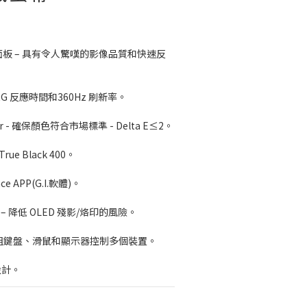
秒 GtG 反應時間和360Hz 刷新率。
Color - 確保顏色符合市場標準 - Delta E≤2。
R True Black 400。
gence APP(G.I.軟體)。
e 2.0 – 降低 OLED 殘影/烙印的風險。
 透過一組鍵盤、滑鼠和顯示器控制多個裝置。
效設計。