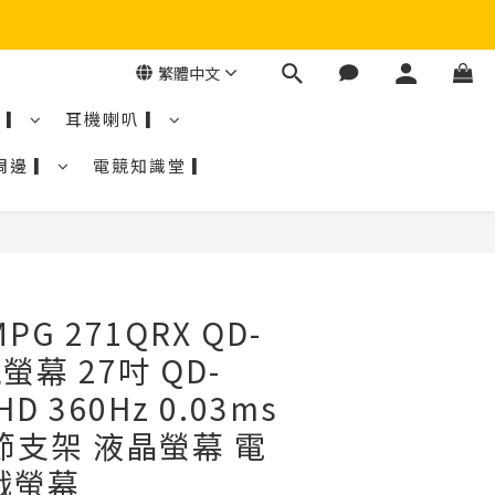
繁體中文
 ▎
耳機喇叭 ▎
周邊 ▎
電競知識堂 ▎
MPG 271QRX QD-
螢幕 27吋 QD-
D 360Hz 0.03ms
調節支架 液晶螢幕 電
戲螢幕