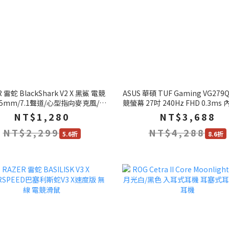
 雷蛇 BlackShark V2 X 黑鯊 電競
ASUS 華碩 TUF Gaming VG279
.5mm/7.1聲道/心型指向麥克風/記
競螢幕 27吋 240Hz FHD 0.3ms
憶泡綿耳墊
電腦螢幕 遊戲螢幕
NT$1,280
NT$3,688
NT$2,299
NT$4,288
5.6折
8.6折