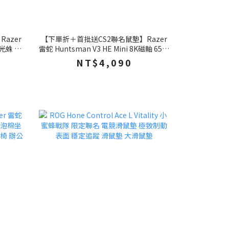
azer
【下單折＋首批送CS2聯名鼠墊】Razer
魂光蛛 8K
雷蛇 Huntsman V3 HE Mini 8K磁軸 65%
線鍵盤 雷
獵魂光蛛 電競鍵盤 快速觸發 有線鍵盤 ,雷
NT$4,090
蛇磁軸