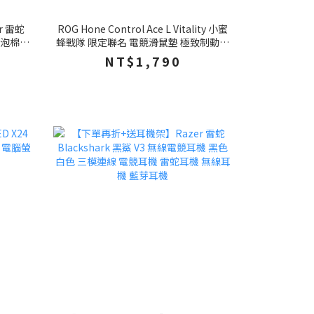
r 雷蛇
ROG Hone Control Ace L Vitality 小蜜
蜂戰隊 限定聯名 電競滑鼠墊 極致制動表
椅 辦公
面 穩定追蹤 滑鼠墊 大滑鼠墊
NT$1,790