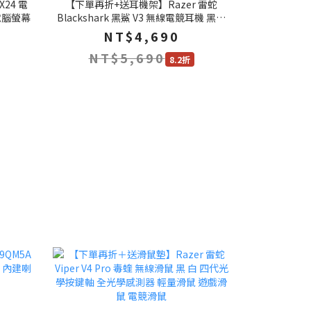
X24 電
【下單再折+送耳機架】Razer 雷蛇
 電腦螢幕
Blackshark 黑鯊 V3 無線電競耳機 黑色
白色 三模連線 電競耳機 雷蛇耳機 無線耳
NT$4,690
機 藍芽耳機
NT$5,690
8.2折