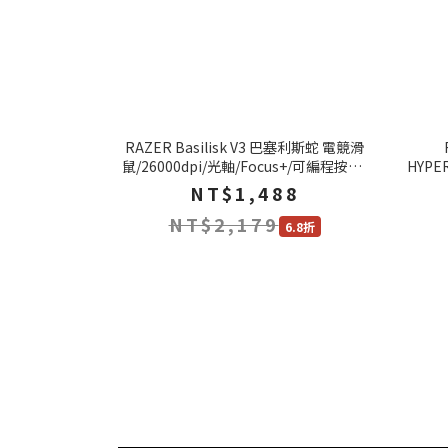
RAZER Basilisk V3 巴塞利斯蛇 電競滑
鼠/26000dpi/光軸/Focus+/可編程按鍵/
HYPE
人體工學滾輪
NT$1,488
NT$2,179
6.8折