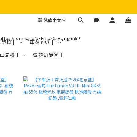
繁體中文
電競椅 ▎
耳機喇叭 ▎
車周邊 ▎
電競知識堂 ▎