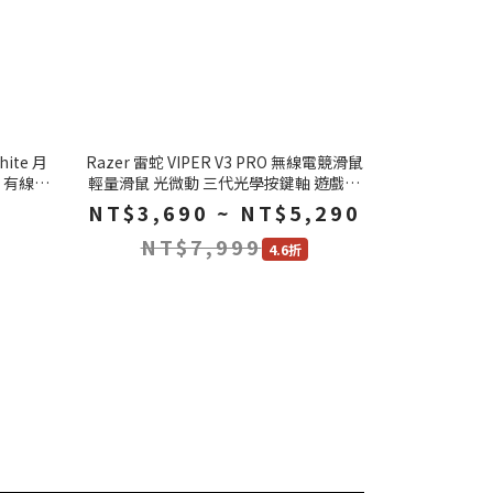
hite 月
Razer 雷蛇 VIPER V3 PRO 無線電競滑鼠
 有線耳
輕量滑鼠 光微動 三代光學按鍵軸 遊戲滑
鼠 電競滑鼠
NT$3,690 ~ NT$5,290
NT$7,999
4.6折