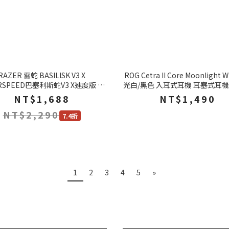
RAZER 雷蛇 BASILISK V3 X
ROG Cetra II Core Moonlight W
RSPEED巴塞利斯蛇V3 X速度版 無
光白/黑色 入耳式耳機 耳塞式耳機
線 電競滑鼠
機
NT$1,688
NT$1,490
NT$2,290
7.4折
1
2
3
4
5
»