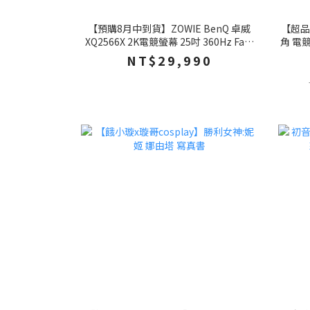
【預購8月中到貨】ZOWIE BenQ 卓威
【超品日
XQ2566X 2K電競螢幕 25吋 360Hz Fast
角 電
TN 電腦螢幕 遊戲螢幕 液晶螢幕
聲 多
NT$29,990