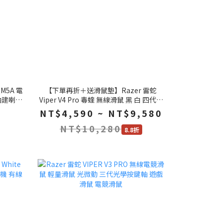
QM5A 電
【下單再折＋送滑鼠墊】Razer 雷蛇
 內建喇叭
Viper V4 Pro 毒蝰 無線滑鼠 黑 白 四代光
學按鍵軸 全光學感測器 輕量滑鼠 遊戲滑
NT$4,590 ~ NT$9,580
鼠 電競滑鼠
NT$10,280
8.8折