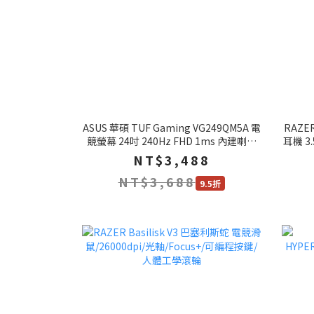
ASUS 華碩 TUF Gaming VG249QM5A 電
RAZER
競螢幕 24吋 240Hz FHD 1ms 內建喇叭
耳機 3
電腦螢幕 遊戲螢幕
NT$3,488
NT$3,688
9.5折