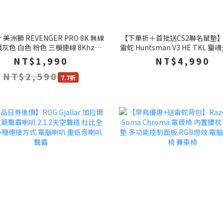
r 美洲獅 REVENGER PRO 8K 無線
【下單折＋首批送CS2聯名鼠墊】R
鐵灰色 白色 粉色 三模連線 8Khz回
雷蛇 Huntsman V3 HE TKL 獵
報率 電競滑鼠 藍芽滑鼠 滑鼠
磁軸 80% 電競鍵盤 快速觸發 有
NT$1,990
NT$4,990
蛇磁軸
NT$2,590
7.7折