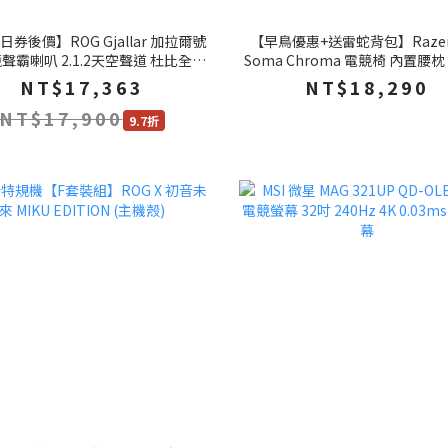
券後價】ROG Gjallar 加拉爾號
【早鳥優惠+送雷蛇背包】Raze
競聲霸喇叭 2.1.2天空聲道 杜比全景
Soma Chroma 電競椅 內置腰枕 泡棉坐
種連接方式 電腦喇叭 重低音喇叭 聲
墊 多功能控制面板 RGB燈效 電腦
NT$17,363
NT$18,290
霸
椅 賽車椅
NT$17,900
9.7折