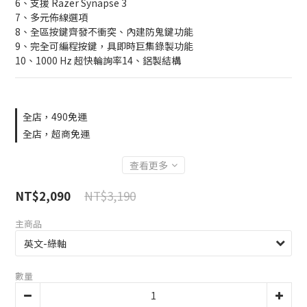
6、支援 Razer Synapse 3
7、多元佈線選項
8、全區按鍵齊發不衝突、內建防鬼鍵功能
9、完全可編程按鍵，具即時巨集錄製功能
10、1000 Hz 超快輪詢率14、鋁製結構
全店，490免運
全店，超商免運
查看更多
NT$3,190
NT$2,090
主商品
數量