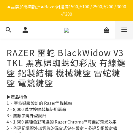
🔥品牌限定滿額折🔥ROG周邊滿1500折100 / 2500折200 / 3000折
🔥品牌加碼滿額折🔥Razer周邊滿1500折100 / 2500折200 / 3000
折300
300
ROG/Razer 全館電競椅會員登錄再現折$300
🔥品牌限定滿額折🔥ROG周邊滿1500折100 / 2500折200 / 3000折
RAZER 雷蛇 BlackWidow V3
300
TKL 黑寡婦蜘蛛幻彩版 有線鍵
盤 鋁製結構 機械鍵盤 雷蛇鍵
盤 電競鍵盤
▶️產品特色
1、 專為遊戲設計的 Razer™ 機械軸
2、8,000 萬次按鍵敲擊使用壽命
3、無數字鍵外型設計
4、1,680 萬種色彩可選的 Razer Chroma™ 可自訂背光效果
5、內建記憶體外加雲端的混合式儲存設定 – 多達 5 組設定檔