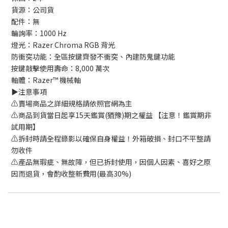
貨源：公司貨
配件：無
輪詢率：1000 Hz
燈光：Razer Chroma RGB 背光
防衝突功能：全區按鍵齊發不衝突、內建防鬼鍵功能
按鍵敲擊使用壽命：8,000 萬次
軸體：Razer™ 機械軸
▶️注意事項
⚠️賣場商品之詳細規格請依照官網為主
⚠️商品到貨當日起享15天鑑賞(猶豫)期之權益 【注意！鑑賞期非
試用期】
⚠️拆封時請全程錄影以確保自身權益！外箱破損、封口不平整請
勿收件
⚠️產品無瑕疵、無故障，但已拆封使用，因個人因素、喜好之原
因而退貨，會酌收整新費用(最高30%)