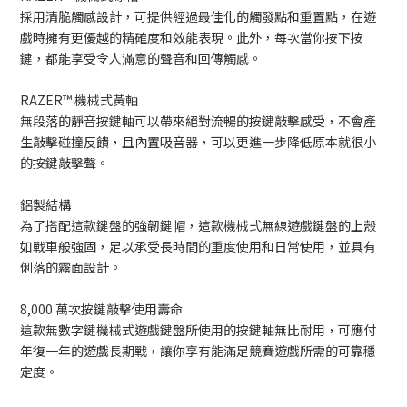
採用清脆觸感設計，可提供經過最佳化的觸發點和重置點，在遊
戲時擁有更優越的精確度和效能表現。此外，每次當你按下按
鍵，都能享受令人滿意的聲音和回傳觸感。
RAZER™ 機械式黃軸
無段落的靜音按鍵軸可以帶來絕對流暢的按鍵敲擊感受，不會產
生敲擊碰撞反饋，且內置吸音器，可以更進一步降低原本就很小
的按鍵敲擊聲。
鋁製結構
為了搭配這款鍵盤的強韌鍵帽，這款機械式無線遊戲鍵盤的上殼
如戰車般強固，足以承受長時間的重度使用和日常使用，並具有
俐落的霧面設計。
8,000 萬次按鍵敲擊使用壽命
這款無數字鍵機械式遊戲鍵盤所使用的按鍵軸無比耐用，可應付
年復一年的遊戲長期戰，讓你享有能滿足競賽遊戲所需的可靠穩
定度。