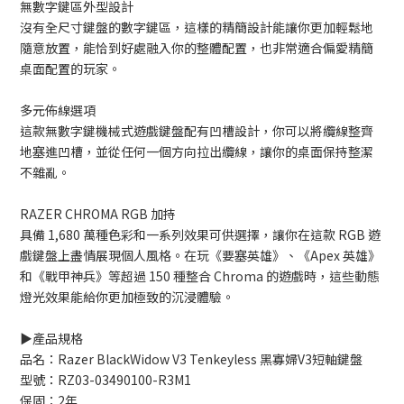
無數字鍵區外型設計
沒有全尺寸鍵盤的數字鍵區，這樣的精簡設計能讓你更加輕鬆地
隨意放置，能恰到好處融入你的整體配置，也非常適合偏愛精簡
桌面配置的玩家。
多元佈線選項
這款無數字鍵機械式遊戲鍵盤配有凹槽設計，你可以將纜線整齊
地塞進凹槽，並從任何一個方向拉出纜線，讓你的桌面保持整潔
不雜亂。
RAZER CHROMA RGB 加持
具備 1,680 萬種色彩和一系列效果可供選擇，讓你在這款 RGB 遊
戲鍵盤上盡情展現個人風格。在玩《要塞英雄》、《Apex 英雄》
和《戰甲神兵》等超過 150 種整合 Chroma 的遊戲時，這些動態
燈光效果能給你更加極致的沉浸體驗。
▶️產品規格
品名：Razer BlackWidow V3 Tenkeyless 黑寡婦V3短軸鍵盤
型號：RZ03-03490100-R3M1
保固：2年