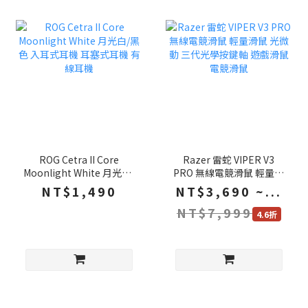
ROG Cetra II Core
Razer 雷蛇 VIPER V3
Moonlight White 月光白/
PRO 無線電競滑鼠 輕量滑
黑色 入耳式耳機 耳塞式耳
鼠 光微動 三代光學按鍵軸
NT$1,490
NT$3,690 ~...
機 有線耳機
遊戲滑鼠 電競滑鼠
NT$7,999
4.6折