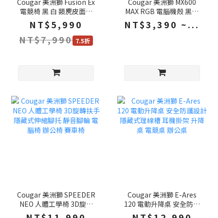
Cougar 美洲獅 Fusion Ex
Cougar 美洲獅 MX600
電競椅 黑 白 類麂皮面料
MAX RGB 電腦機殼 黑色
動態連動扶手 整合式腰靠
白色 雙導流坡道 背插主機
NT$5,990
NT$3,390 ~...
電腦椅 遊戲椅 賽車椅 椅子
板 ATX 機殼 電腦機箱 主機
NT$7,990
殼 電腦主機殼
7.5折
Cougar 美洲獅 SPEEDER
Cougar 美洲獅 E-Ares
NEO 人體工學椅 3D旋轉
120 電動升降桌 安全防護
扶手 隱藏式伸縮腳托 靜音
設計 隱藏式理線槽 耳機掛
NT$11,990
NT$12,990