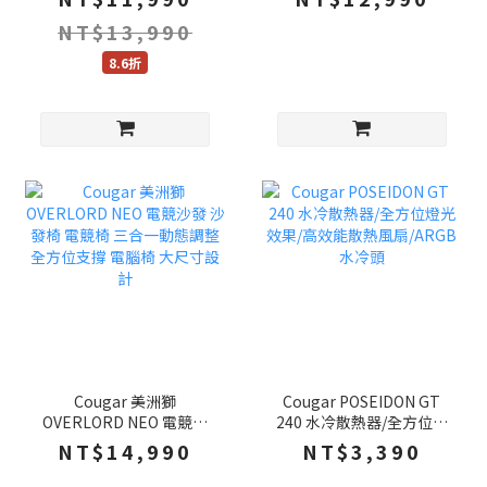
腳輪 電腦椅 辦公椅 賽車椅
架 升降桌 電競桌 辦公桌
NT$13,990
8.6折
Cougar 美洲獅
Cougar POSEIDON GT
OVERLORD NEO 電競沙
240 水冷散熱器/全方位燈
發 沙發椅 電競椅 三合一動
光效果/高效能散熱風
NT$14,990
NT$3,390
態調整 全方位支撐 電腦椅
扇/ARGB水冷頭
大尺寸設計