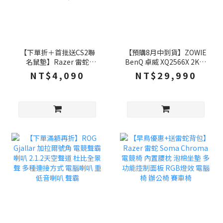
【下單折＋首批送CS2聯
【預購8月中到貨】ZOWIE
名鼠墊】Razer 雷蛇
BenQ 卓威 XQ2566X 2K電
Huntsman V3 HE Mini 8K
競螢幕 25吋 360Hz Fast
NT$4,090
NT$29,990
磁軸 65% 獵魂光蛛 電競
TN 電腦螢幕 遊戲螢幕 液
鍵盤 快速觸發 有線鍵盤 ,
晶螢幕
雷蛇磁軸