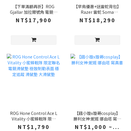
【下單滿額再折】ROG
【早鳥優惠+送雷蛇背包】
Gjallar 加拉爾號角 電競聲
Razer 雷蛇 Soma
霸喇叭 2.1.2天空聲道 杜比
Chroma 電競椅 內置腰枕
NT$17,900
NT$18,290
全景聲 多種連接方式 電腦
泡棉坐墊 多功能控制面板
喇叭 重低音喇叭 聲霸
RGB燈效 電腦椅 辦公椅
賽車椅
ROG Hone Control Ace L
【餓小璇x璇哥cosplay】
Vitality 小蜜蜂戰隊 限定
勝利女神:妮姬 娜由塔 寫真
聯名 電競滑鼠墊 極致制動
書
NT$1,790
NT$1,000 ~...
表面 穩定追蹤 滑鼠墊 大滑