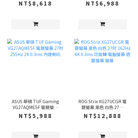
吋 200Hz 2K 0.5ms 內建
吋 200Hz 2K 0.5ms 內建
NT$8,618
NT$6,988
喇叭 螢幕
喇叭 螢幕
ASUS 華碩 TUF Gaming
ROG Strix XG27UCGR 電
VG27AQME5F 電競螢幕
競螢幕 黑色 白色 27吋
27吋 255Hz 2K 0.3ms 內
162Hz 4K 0.3ms 可旋轉
NT$5,988
NT$12,888
建喇叭
電腦螢幕 遊戲螢幕 螢幕