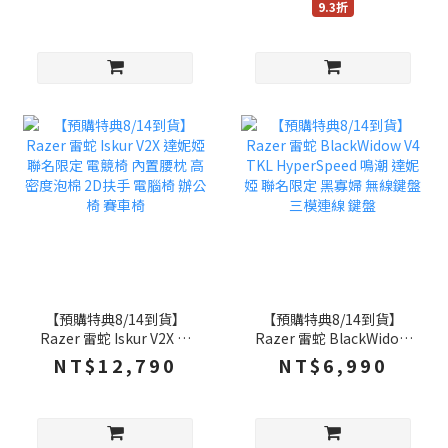
9.3折
Iskur V2 X 電競椅
【預購特典8/14到貨】
【預購特典8/14到貨】
Razer 雷蛇 Iskur V2X 達
Razer 雷蛇 BlackWidow
妮婭 聯名限定 電競椅 內置
V4 TKL HyperSpeed 鳴潮
NT$12,790
NT$6,990
腰枕 高密度泡棉 2D扶手
達妮婭 聯名限定 黑寡婦 無
電腦椅 辦公椅 賽車椅
線鍵盤 三模連線 鍵盤