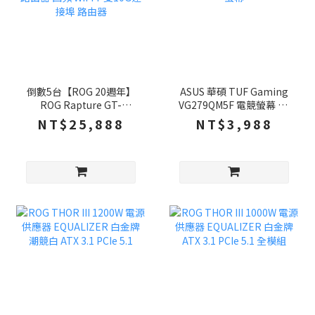
倒數5台【ROG 20週年】
ASUS 華碩 TUF Gaming
ROG Rapture GT-
VG279QM5F 電競螢幕 27
BE25000 20週年限定
吋 260Hz FHD 0.3ms 內建
NT$25,888
NT$3,988
Edition 20 電競路由器 四
喇叭 螢幕
頻 WiFi 7 雙10G連接埠 路
由器