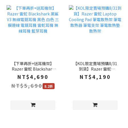
【下單再折+送耳機架】
【KOL限定賣場預購8/31
Razer 雷蛇 Blackshark
到貨】Razer 雷蛇
黑鯊 V3 無線電競耳機 黑
Laptop Cooling Pad 筆電
NT$4,690
NT$4,190
色 白色 三模連線 電競耳機
散熱架 筆電散熱器 筆電支
NT$5,690
雷蛇耳機 無線耳機 藍芽耳
架 筆電散熱墊 散熱架
8.2折
機