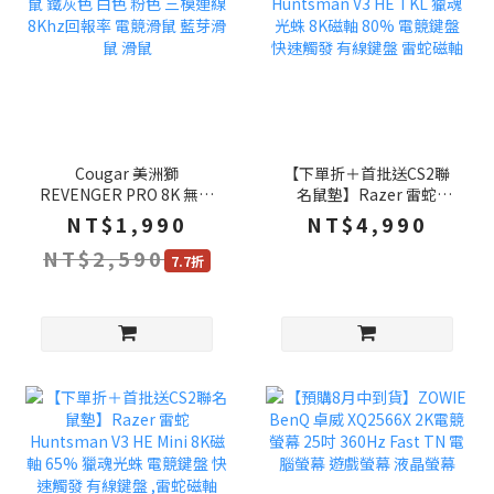
Cougar 美洲獅
【下單折＋首批送CS2聯
REVENGER PRO 8K 無線
名鼠墊】Razer 雷蛇
滑鼠 鐵灰色 白色 粉色 三
Huntsman V3 HE TKL 獵
NT$1,990
NT$4,990
模連線 8Khz回報率 電競
魂光蛛 8K磁軸 80% 電競
NT$2,590
滑鼠 藍芽滑鼠 滑鼠
鍵盤 快速觸發 有線鍵盤 雷
7.7折
蛇磁軸