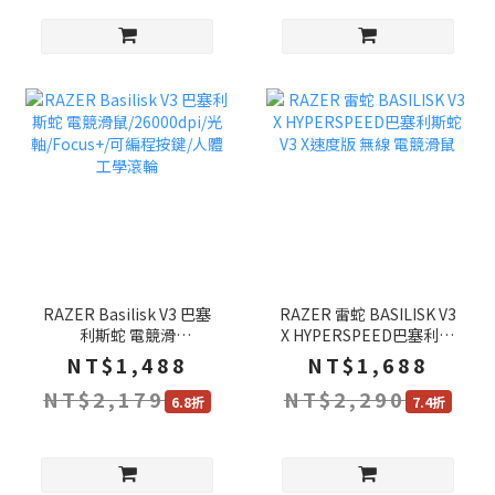
RAZER Basilisk V3 巴塞
RAZER 雷蛇 BASILISK V3
利斯蛇 電競滑
X HYPERSPEED巴塞利斯
鼠/26000dpi/光
蛇V3 X速度版 無線 電競滑
NT$1,488
NT$1,688
軸/Focus+/可編程按鍵/人
鼠
NT$2,179
NT$2,290
體工學滾輪
6.8折
7.4折