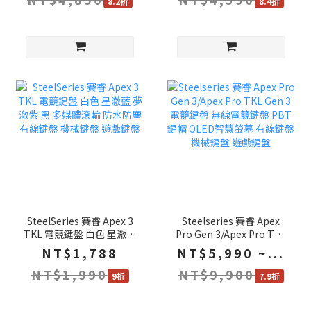
8.2折
8.4折
SteelSeries 賽睿 Apex 3
Steelseries 賽睿 Apex
TKL 電競鍵盤 白色 星澈藍
Pro Gen 3/Apex Pro TKL
夢澈紫 黑 多媒體滾輪 防水
Gen 3 電競鍵盤 無線電競
NT$1,788
NT$5,990 ~...
防塵 有線鍵盤 機械鍵盤 遊
鍵盤 PBT鍵帽 OLED智慧
NT$1,990
NT$9,900
戲鍵盤
螢幕 有線鍵盤 機械鍵盤 遊
9折
7.9折
戲鍵盤