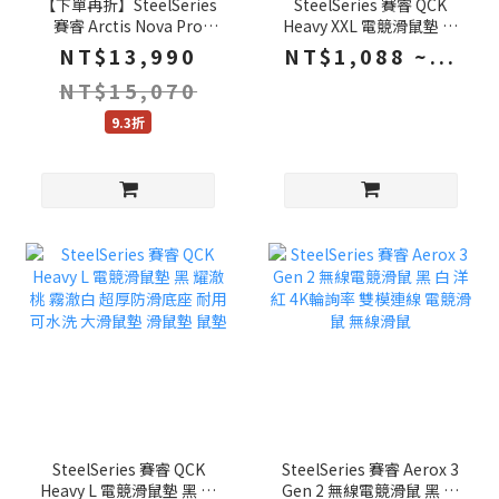
【下單再折】SteelSeries
SteelSeries 賽睿 QCK
賽睿 Arctis Nova Pro
Heavy XXL 電競滑鼠墊 黑
Omni 無線電競耳機 白 全
霧澈白 耀澈桃 超厚防滑底
NT$13,990
NT$1,088 ~...
平台同時連線 電競耳機 耳
座 耐用可水洗 大滑鼠墊 滑
NT$15,070
機
鼠墊 鼠墊
9.3折
SteelSeries 賽睿 QCK
SteelSeries 賽睿 Aerox 3
Heavy L 電競滑鼠墊 黑 耀
Gen 2 無線電競滑鼠 黑 白