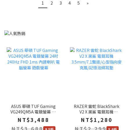
1
2
3
4
5
»
ASUS 華碩 TUF Gaming
RAZER 雷蛇 BlackShark
VG249QM5A 電競螢幕 24
V2 X 黑鯊 電競耳機
吋 240Hz FHD 1ms 內建
3.5mm/7.1聲道/心型指向
NT$3,488
NT$1,280
喇叭 電腦螢幕 遊戲螢幕
麥克風/記憶泡綿耳墊
NT$3,688
NT$2,299
9.5折
5.6折