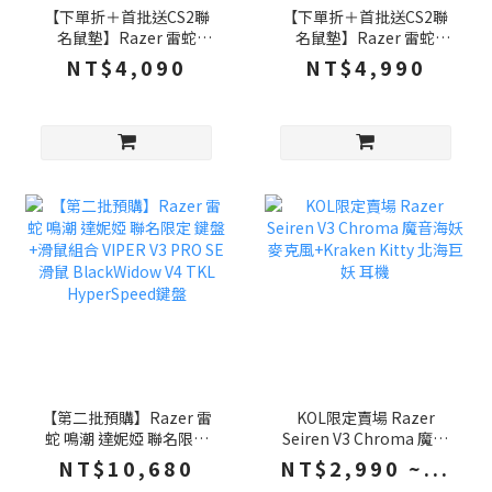
【下單折＋首批送CS2聯
【下單折＋首批送CS2聯
名鼠墊】Razer 雷蛇
名鼠墊】Razer 雷蛇
Huntsman V3 HE Mini 8K
Huntsman V3 HE TKL 獵
NT$4,090
NT$4,990
磁軸 65% 獵魂光蛛 電競
魂光蛛 8K磁軸 80% 電競
鍵盤 快速觸發 有線鍵盤 ,
鍵盤 快速觸發 有線鍵盤 雷
雷蛇磁軸
蛇磁軸
【第二批預購】Razer 雷
KOL限定賣場 Razer
蛇 鳴潮 達妮婭 聯名限定
Seiren V3 Chroma 魔音
鍵盤+滑鼠組合 VIPER V3
海妖麥克風+Kraken Kitty
NT$10,680
NT$2,990 ~...
PRO SE滑鼠 BlackWidow
北海巨妖 耳機