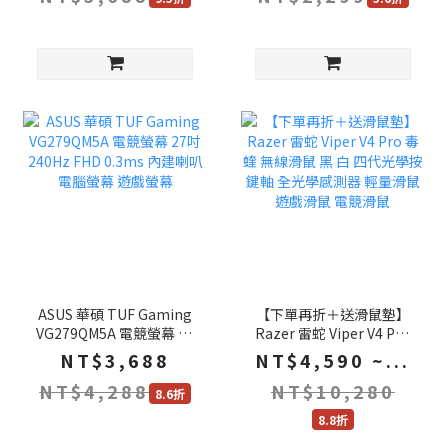
ASUS 華碩 TUF Gaming
【下單再折＋送滑鼠墊】
VG279QM5A 電競螢幕 27
Razer 雷蛇 Viper V4 Pro
吋 240Hz FHD 0.3ms 內建
毒蝰 無線滑鼠 黑 白 四代
NT$3,688
NT$4,590 ~...
喇叭 電腦螢幕 遊戲螢幕
光學按鍵軸 全光學感測器
NT$4,288
NT$10,280
輕量滑鼠 遊戲滑鼠 電競滑
8.6折
鼠
8.8折