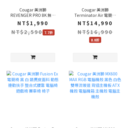
Cougar 美洲獅
Cougar 美洲獅
REVENGER PRO 8K 無線
Terminator Air 電競椅
滑鼠 鐵灰色 白色 粉色 三
3D雙軸頭枕 8檔升降椅背
NT$1,990
NT$14,990
模連線 8Khz回報率 電競
電腦椅 遊戲椅 賽車椅 椅子
NT$2,590
NT$16,990
滑鼠 藍芽滑鼠 滑鼠
7.7折
8.8折