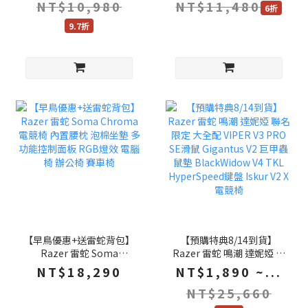
NT$10,980
NT$11,480
V4 TKL HyperSpeed鍵盤
6折
9.7折
【早鳥優惠+送雷蛇背包】
【預購特典8/14到貨】
Razer 雷蛇 Soma
Razer 雷蛇 鳴潮 達妮婭 聯
Chroma 電競椅 內置腰枕
名限定 大全配 VIPER V3
NT$18,290
NT$1,890 ~...
泡棉坐墊 多功能控制面板
PRO SE滑鼠 Gigantus V2
NT$25,660
RGB燈效 電腦椅 辦公椅
巨甲蟲 鼠墊 BlackWidow
賽車椅
V4 TKL HyperSpeed鍵盤