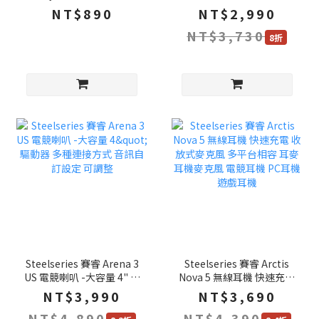
澈桃 霧澈白 超厚防滑底座
洋紅 4K輪詢率 雙模連線
NT$890
NT$2,990
耐用可水洗 大滑鼠墊 滑鼠
電競滑鼠 無線滑鼠
NT$3,730
墊 鼠墊
8折
Steelseries 賽睿 Arena 3
Steelseries 賽睿 Arctis
US 電競喇叭 -大容量 4" 驅
Nova 5 無線耳機 快速充電
動器 多種連接方式 音訊自
收放式麥克風 多平台相容
NT$3,990
NT$3,690
訂設定 可調整
耳麥 耳機麥克風 電競耳機
NT$4,890
NT$4,390
PC耳機 遊戲耳機