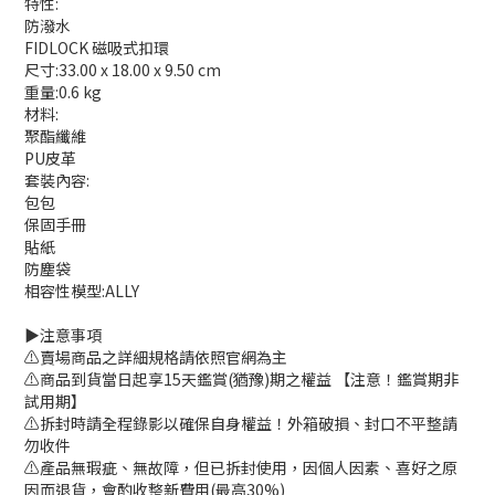
特性:
防潑水
FIDLOCK 磁吸式扣環
尺寸:33.00 x 18.00 x 9.50 cm
重量:0.6 kg
材料:
聚酯纖維
PU皮革
套裝內容:
包包
保固手冊
貼紙
防塵袋
相容性模型:ALLY
▶️注意事項
⚠️賣場商品之詳細規格請依照官網為主
⚠️商品到貨當日起享15天鑑賞(猶豫)期之權益 【注意！鑑賞期非
試用期】
⚠️拆封時請全程錄影以確保自身權益！外箱破損、封口不平整請
勿收件
⚠️產品無瑕疵、無故障，但已拆封使用，因個人因素、喜好之原
因而退貨，會酌收整新費用(最高30%)