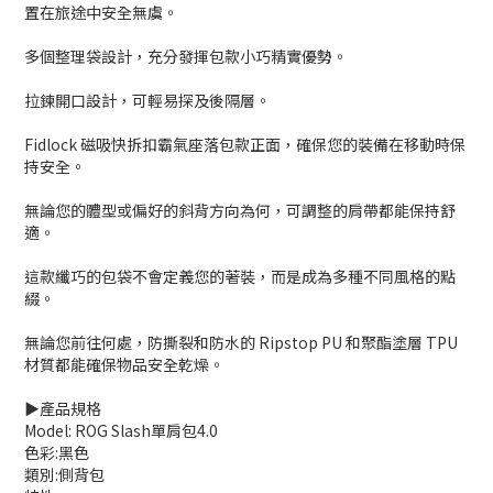
置在旅途中安全無虞。
多個整理袋設計，充分發揮包款小巧精實優勢。
拉鍊開口設計，可輕易探及後隔層。
Fidlock 磁吸快拆扣霸氣座落包款正面，確保您的裝備在移動時保
持安全。
無論您的體型或偏好的斜背方向為何，可調整的肩帶都能保持舒
適。
這款纖巧的包袋不會定義您的著裝，而是成為多種不同風格的點
綴。
無論您前往何處，防撕裂和防水的 Ripstop PU 和聚酯塗層 TPU
材質都能確保物品安全乾燥。
▶️產品規格
Model: ROG Slash單肩包4.0
色彩:黑色
類別:側背包