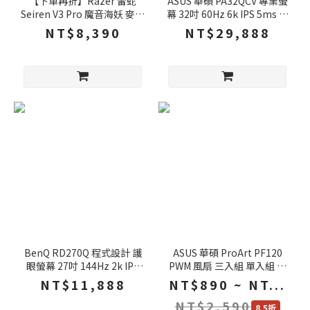
【下單再折】Razer 雷蛇
ASUS 華碩 PA32QCV 專業螢
Seiren V3 Pro 魔音海妖 麥克
幕 32吋 60Hz 6k IPS 5ms 內
風 內建進階音訊DSP 32位元
建喇叭 可旋轉 電腦螢幕 護眼
NT$8,390
NT$29,888
浮點 電腦麥克風 直播麥克風
螢幕
BenQ RD270Q 程式設計 護
ASUS 華碩 ProArt PF120
眼螢幕 27吋 144Hz 2k IPS
PWM 風扇 三入組 單入組 黑
5ms 內建喇叭 可旋轉 電腦螢
色 三相六極馬達 三段式風扇
NT$11,888
NT$890 ~ NT...
幕 螢幕
控制 機殼風扇 電腦風扇
NT$2,590
8.5折