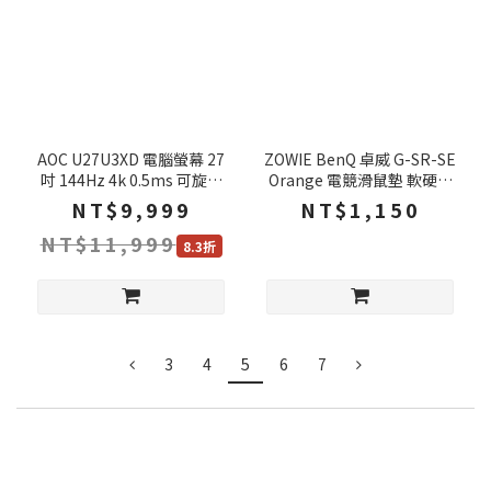
AOC U27U3XD 電腦螢幕 27
ZOWIE BenQ 卓威 G-SR-SE
吋 144Hz 4k 0.5ms 可旋轉
Orange 電競滑鼠墊 軟硬適
護眼螢幕 電競螢幕 液晶螢幕
中底材 縫邊設計 滑鼠墊 大滑
NT$9,999
NT$1,150
螢幕
鼠墊 電腦桌墊
NT$11,999
8.3折
3
4
5
6
7