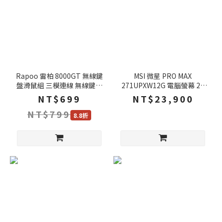
Rapoo 雷柏 8000GT 無線鍵
MSI 微星 PRO MAX
盤滑鼠組 三模連線 無線鍵盤
271UPXW12G 電腦螢幕 27
藍芽鍵盤 無線滑鼠 藍芽滑鼠
吋 120Hz 0.03ms 4k 內建喇
NT$699
NT$23,900
鍵盤滑鼠組 鍵鼠組
叭 可旋轉
NT$799
8.8折