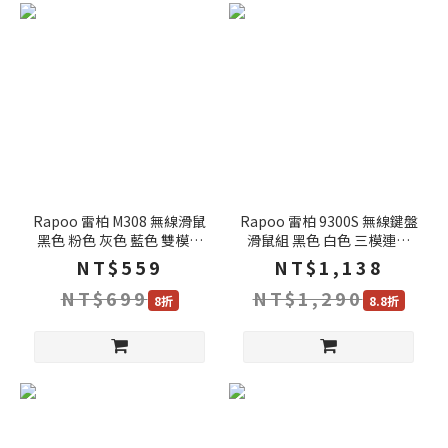
Rapoo 雷柏 M308 無線滑鼠
Rapoo 雷柏 9300S 無線鍵盤
黑色 粉色 灰色 藍色 雙模連
滑鼠組 黑色 白色 三模連線
線 多設備連接 對稱設計 無線
支援雙系統 無線鍵盤 藍芽鍵
NT$559
NT$1,138
滑鼠 藍芽滑鼠 文書滑鼠 靜音
盤 無線滑鼠 鍵盤滑鼠組
NT$699
NT$1,290
滑鼠 滑鼠
8折
8.8折