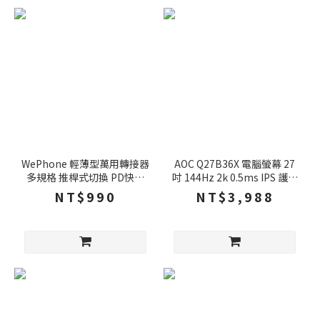
WePhone 輕薄型萬用轉接器
AOC Q27B36X 電腦螢幕 27
多規格 推桿式切換 PD快充
吋 144Hz 2k 0.5ms IPS 護眼
USB充電 國際轉接頭 摺疊插
螢幕 電競螢幕 液晶螢幕 螢幕
NT$990
NT$3,988
頭 快充頭 轉接頭 充電頭