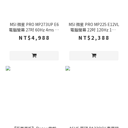
MSI 微星 PRO MP273UP E6
MSI 微星 PRO MP225 E12VL
電腦螢幕 27吋 60Hz 4ms 4k
電腦螢幕 22吋 120Hz 1ms
內建喇叭 可旋轉 護眼螢幕 顯
FHD 護眼螢幕 電腦顯示器 顯
NT$4,988
NT$2,388
示器
示器