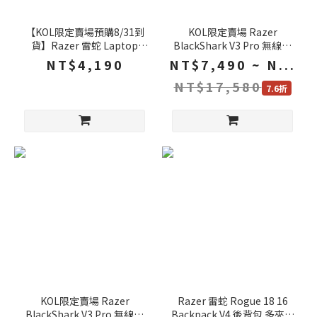
【KOL限定賣場預購8/31到
KOL限定賣場 Razer
貨】Razer 雷蛇 Laptop
BlackShark V3 Pro 無線耳
Cooling Pad 筆電散熱架 筆
機 +Huntsman V3 Pro TKL
NT$4,190
NT$7,490 ~ N...
電散熱器 筆電支架 筆電散熱
8K 獵魂光蛛 電競鍵盤
NT$17,580
墊 散熱架
7.6折
KOL限定賣場 Razer
Razer 雷蛇 Rogue 18 16
BlackShark V3 Pro 無線耳
Backpack V4 後背包 多夾層