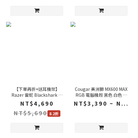
【下單再折+送耳機架】
Cougar 美洲獅 MX600 MAX
Razer 雷蛇 Blackshark 黑
RGB 電腦機殼 黑色 白色 雙
鯊 V3 無線電競耳機 黑色 白
導流坡道 背插主機板 ATX 機
NT$4,690
NT$3,390 ~ N...
色 三模連線 電競耳機 雷蛇耳
殼 電腦機箱 主機殼 電腦主機
NT$5,690
機 無線耳機 藍芽耳機
殼
8.2折