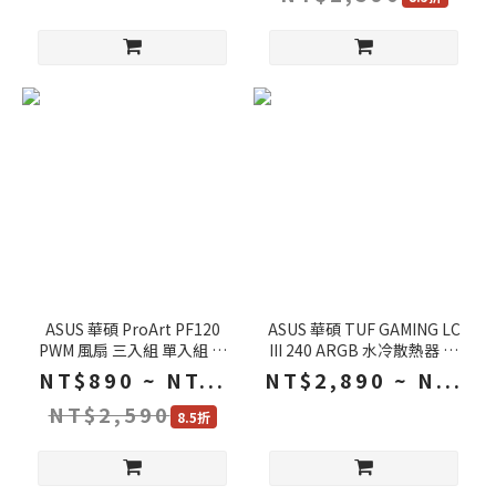
ASUS 華碩 ProArt PF120
ASUS 華碩 TUF GAMING LC
PWM 風扇 三入組 單入組 白
III 240 ARGB 水冷散熱器 白
色 三相六極馬達 三段式風扇
色 黑色 高效能幫浦 CPU散熱
NT$890 ~ NT...
NT$2,890 ~ N...
控制 機殼風扇 電腦風扇
器 散熱器
NT$2,590
8.5折