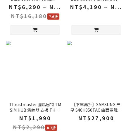
機 +Raiju V3 Pro PS5 搖桿
收納 透氣網布背板 防潑水 筆
NT$6,290 ~ N...
NT$4,190 ~ N...
電後背包 電腦包
NT$16,180
7.6折
Thrustmaster 圖馬思特 TM
【下單再折】SAMSUNG 三
SIM HUB 集線器 支援 TH8A
星 S40H850TAC 曲面電競螢
連接多個附加元件 多平台相
幕 40吋 144Hz 5k 4ms 內建
NT$1,990
NT$27,900
容 分線器
喇叭 電腦螢幕 螢幕
NT$2,290
8.7折