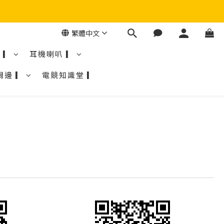
繁體中文
 ▎
耳機喇叭 ▎
周邊 ▎
電競知識堂 ▎