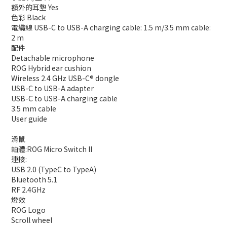
額外的耳墊 Yes
色彩 Black
電纜線 USB-C to USB-A charging cable: 1.5 m/3.5 mm cable:
2 m
配件
Detachable microphone
ROG Hybrid ear cushion
Wireless 2.4 GHz USB-C® dongle
USB-C to USB-A adapter
USB-C to USB-A charging cable
3.5 mm cable
User guide
滑鼠
軸體:ROG Micro Switch II
連接:
USB 2.0 (TypeC to TypeA)
Bluetooth 5.1
RF 2.4GHz
燈效
ROG Logo
Scroll wheel