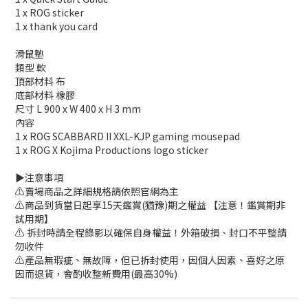
1 x ROG sticker
1 x thank you card
滑鼠墊
類型 軟
頂部材料 布
底部材料 橡膠
尺寸 L 900 x W 400 x H 3 mm
內容
1 x ROG SCABBARD II XXL-KJP gaming mousepad
1 x ROG X Kojima Productions logo sticker
▶️注意事項
⚠️賣場商品之詳細規格請依照官網為主
⚠️商品到貨當日起享15天鑑賞(猶豫)期之權益 【注意！鑑賞期非
試用期】
⚠️ 拆封時請全程錄影以確保自身權益！外箱破損、封口不平整請
勿收件
⚠️產品無瑕疵、無故障，但已拆封使用，因個人因素、喜好之原
因而退貨，會酌收整新費用(最高30%)