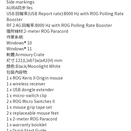
Side markings
AURA同步:Yes
USB 回報率(USB Report rate):8000 Hz with ROG Polling Rate
Booster
RF 2.4G 回報率:8000 Hz with ROG Polling Rate Booster
隨附線材:2-meter ROG Paracord
作業系統:
Windows® 10
Windows® 11
軟體:Armoury Crate
尺寸:121(L)x67(w)x42(H) mm
顏色:Black/Moonlight White
包裝內容物:
1 x ROG Keris II Origin mouse
1 x wireless receiver
1 x USB dongle extender
1 x micro-switch clip
2 x ROG Micro Switches II
1 x mouse grip tape set
2 x replaceable mouse feet
1 x 2-meter ROG Paracord
1 x warranty booklet
1 x Quick Start Guide