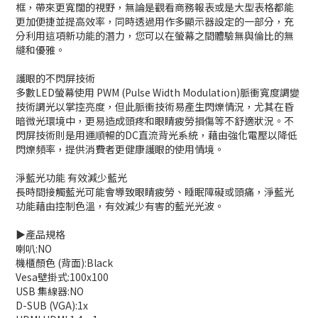
框，帶來更寬闊的視野，無論是觀看商務報表或是大型表格都能
更加便捷並提高效率，同時透過用作多顯示器設定的一部分，充
分利用這項新功能的潛力，您可以在螢幕之間體驗無與倫比的無
縫和優雅。
護眼的不閃屏技術
多數LED螢幕使用 PWM (Pulse Width Modulation)脈衝寬度調變
技術調光以掌控亮度，但此脈衝技術易產生閃爍情況，尤其在昏
暗微光環境中，更易造成頭疼和眼睛疲勞損傷等不舒適狀況。不
閃屏技術則是用運順暢的DC直流背光系統，藉由強化電壓以降低
閃爍頻率，提供消費者更健康護眼的使用情境。
淨藍光功能 有效減少藍光
長時間接觸藍光可能會導致眼睛疲勞、睡眠障礙或頭痛，淨藍光
功能藉由控制色溫，有效減少有害的藍光光波。
▶️產品規格
喇叭:NO
機櫃顏色 (背面):Black
Vesa壁掛式:100x100
USB 集線器:NO
D-SUB (VGA):1x