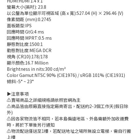
HDMI:HDMI 1.4 x 1
螢幕大小(英吋): 23.8
以公釐為單位顯示可視區域 (高 x 寬):527.04 (H) × 296.46 (V)
像素間距 (mm):0.2745
面板類型:IPS
回應時間 GtG:4 ms
回應時間 MPRT:0.5 ms
靜態對比度:1500:1
動態對比度:MEGA DCR
視角 (CR10):178/178
顯示顏色:16.7 Million
Brightness in nits:300 cd/m²
Color Gamut:NTSC 90% (CIE1976) / sRGB 101% (CIE1931)
傾斜:-5° ~ 23°
▶️注意事項
⚠️賣場商品之詳細規格請依照官網為主
⚠️商品皆由原廠直接指定廠商寄出，配送約2-3個工作天(假日除
外)
⚠️因各家物流皆不相同，若本島偏遠地區、外島需額外加收運費
時，將於下單後另行通知
⚠️物流配送僅送至1樓，若配送地址之場所無設立電梯，需自行搬
上樓