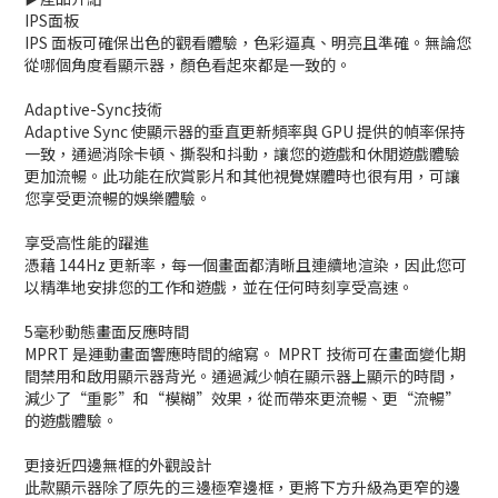
IPS面板
IPS 面板可確保出色的觀看體驗，色彩逼真、明亮且準確。無論您
從哪個角度看顯示器，顏色看起來都是一致的。
Adaptive-Sync技術
Adaptive Sync 使顯示器的垂直更新頻率與 GPU 提供的幀率保持
一致，通過消除卡頓、撕裂和抖動，讓您的遊戲和休閒遊戲體驗
更加流暢。此功能在欣賞影片和其他視覺媒體時也很有用，可讓
您享受更流暢的娛樂體驗。
享受高性能的躍進
憑藉 144Hz 更新率，每一個畫面都清晰且連續地渲染，因此您可
以精準地安排您的工作和遊戲，並在任何時刻享受高速。
5毫秒動態畫面反應時間
MPRT 是運動畫面響應時間的縮寫。 MPRT 技術可在畫面變化期
間禁用和啟用顯示器背光。通過減少幀在顯示器上顯示的時間，
減少了“重影”和“模糊”效果，從而帶來更流暢、更“流暢”
的遊戲體驗。
更接近四邊無框的外觀設計
此款顯示器除了原先的三邊極窄邊框，更將下方升級為更窄的邊