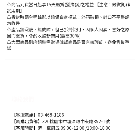
⚠️商品到貨當日起享15天鑑賞(猶豫)期之權益 【注意！鑑賞期非
試用期】
⚠️拆封時請全程錄影以確保自身權益！外箱破損、封口不平整請
勿收件
⚠️產品無瑕疵、無故障，但已拆封使用，因個人因素、喜好之原
因而退貨，會酌收整新費用(最高30%)
⚠️大型商品到府組裝需當場確認商品是否有無瑕疵，避免售後爭
議
聯絡我們
【客服電話】03-468-1186
【網購出貨部】
320桃園市中壢區環中東路352-1號
【客服時間】
週一至周五 09:00-12:00 /13:00-18:00