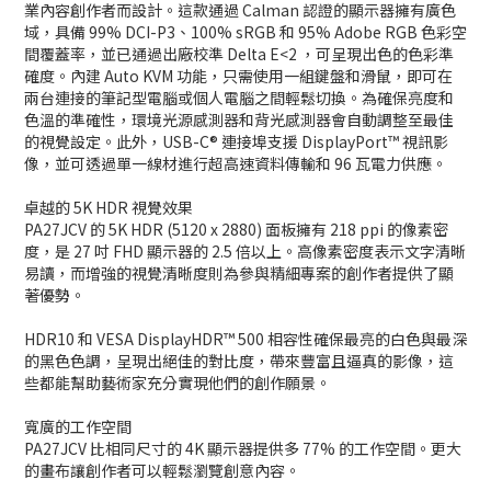
業內容創作者而設計。這款通過 Calman 認證的顯示器擁有廣色
域，具備 99% DCI-P3、100% sRGB 和 95% Adobe RGB 色彩空
間覆蓋率，並已通過出廠校準 Delta E<2 ，可呈現出色的色彩準
確度。內建 Auto KVM 功能，只需使用一組鍵盤和滑鼠，即可在
兩台連接的筆記型電腦或個人電腦之間輕鬆切換。為確保亮度和
色溫的準確性，環境光源感測器和背光感測器會自動調整至最佳
的視覺設定。此外，USB-C® 連接埠支援 DisplayPort™ 視訊影
像，並可透過單一線材進行超高速資料傳輸和 96 瓦電力供應。
卓越的 5K HDR 視覺效果
PA27JCV 的 5K HDR (5120 x 2880) 面板擁有 218 ppi 的像素密
度，是 27 吋 FHD 顯示器的 2.5 倍以上。高像素密度表示文字清晰
易讀，而增強的視覺清晰度則為參與精細專案的創作者提供了顯
著優勢。
HDR10 和 VESA DisplayHDR™ 500 相容性確保最亮的白色與最深
的黑色色調，呈現出絕佳的對比度，帶來豐富且逼真的影像，這
些都能幫助藝術家充分實現他們的創作願景。
寬廣的工作空間
PA27JCV 比相同尺寸的 4K 顯示器提供多 77% 的工作空間。更大
的畫布讓創作者可以輕鬆瀏覽創意內容。