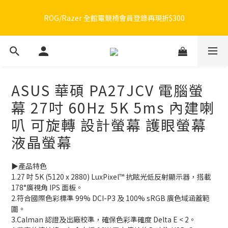
🔥品牌限定滿額折🔥ROG周邊滿1500折100 / 2500折200 / 3000折
🔥品牌限定滿額折🔥ROG周邊滿1500折100 / 2500折200 / 3000折
300
300
🔥品牌加碼滿額折🔥Razer周邊滿1500折100 / 2500折200 / 3000
折300
ASUS 華碩 PA27JCV 電腦螢
ROG/Razer 全館電競椅會員登錄再現折$300
幕 27吋 60Hz 5K 5ms 內建喇
🔥品牌限定滿額折🔥ROG周邊滿1500折100 / 2500折200 / 3000折
叭 可旋轉 設計螢幕 護眼螢幕
300
液晶螢幕
▶️產品特色
1.27 吋 5K (5120 x 2880) LuxPixel™ 抗眩光低反射顯示器，搭載 
178°廣視角 IPS 面板。
2.符合國際色彩標準 99% DCI-P3 及 100% sRGB 廣色域涵蓋範
圍。
3.Calman 認證及出廠校準，確保色彩準確度 Delta E < 2。