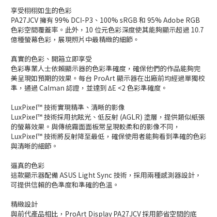
享受栩栩如生的色彩
PA27JCV 擁有 99% DCI-P3、100% sRGB 和 95% Adobe RGB
色彩空間覆蓋率。此外，10 位元色彩深度使其能夠顯示超過 10.7
億種螢幕色彩，展現照片中最精緻的細節。
真實的色彩、開箱立即享受
色彩專業人士依賴顯示器的色彩準確度，確保他們的作品能夠完
美呈現如預期的效果。每台 ProArt 顯示器在出廠前均經過單獨校
準，通過 Calman 認證，並達到 ΔE <2 色彩準確度。
LuxPixel™ 技術實現精準、清晰的影像
LuxPixel™ 技術採用抗眩光、低反射 (AGLR) 塗層，提供類似紙張
的螢幕效果。與傳統霧面面板常呈現較柔和的影像不同，
LuxPixel™ 技術將反射降至最低，確保使用者能夠看到準確的色彩
與清晰的細節。
逼真的色彩
這款顯示器配備 ASUS Light Sync 技術，採用兩種感測器設計，
可提供信賴的色準度和準確的色溫。
精緻設計
與前代產品相比，ProArt Display PA27JCV 採用節省空間的底