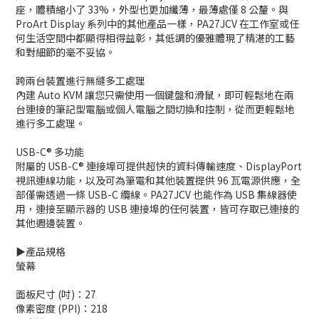
座，體積縮小了 33%，外型也更加纖薄，最薄處僅 8 公釐。與
ProArt Display 系列中的其他產品一樣，PA27JCV 在工作室或任
何生活空間中都顯得相得益彰，其低調的優雅體現了精湛的工藝
和對細節的毫不妥協。
跨兩台裝置進行無縫多工處理
內建 Auto KVM 讓您只需使用一個鍵盤和滑鼠，即可輕鬆地在兩
台連接的筆記型電腦或個人電腦之間切換和控制，從而更輕鬆地
進行多工處理。
USB-C® 多功能
附屬的 USB-C® 連接埠可提供超快的資料傳輸速度、DisplayPort
視訊連線功能，以及可為筆電和其他裝置提供 96 瓦電源供應，全
部僅需透過一條 USB-C 纜線。PA27JCV 也能作為 USB 集線器使
用，連接至顯示器的 USB 連接埠的任何裝置，皆可存取已連接的
其他週邊裝置。
▶️產品規格
螢幕
面板尺寸 (吋)：27
像素密度 (PPI)：218