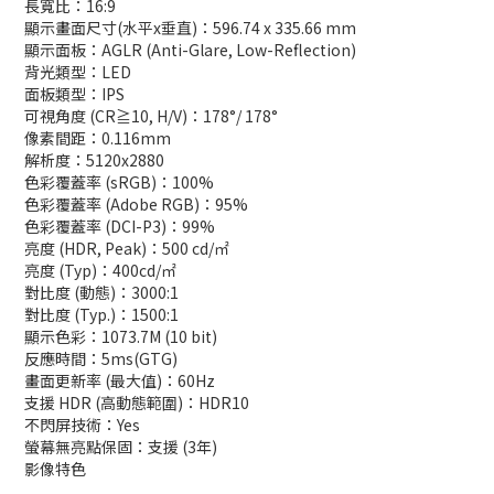
長寬比：16:9
顯示畫面尺寸(水平x垂直)：596.74 x 335.66 mm
顯示面板：AGLR (Anti-Glare, Low-Reflection)
背光類型：LED
面板類型：IPS
可視角度 (CR≧10, H/V)：178°/ 178°
像素間距：0.116mm
解析度：5120x2880
色彩覆蓋率 (sRGB)：100%
色彩覆蓋率 (Adobe RGB)：95%
色彩覆蓋率 (DCI-P3)：99%
亮度 (HDR, Peak)：500 cd/㎡
亮度 (Typ)：400cd/㎡
對比度 (動態)：3000:1
對比度 (Typ.)：1500:1
顯示色彩：1073.7M (10 bit)
反應時間：5ms(GTG)
畫面更新率 (最大值)：60Hz
支援 HDR (高動態範圍)：HDR10
不閃屏技術：Yes
螢幕無亮點保固：支援 (3年)
影像特色