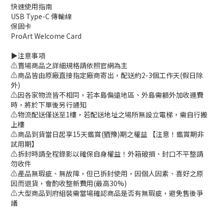
快速使用指南
USB Type-C 傳輸線
保固卡
ProArt Welcome Card
▶️注意事項
⚠️賣場商品之詳細規格請依照官網為主
⚠️商品皆由原廠直接指定廠商寄出，配送約2-3個工作天(假日除
外)
⚠️因各家物流皆不相同，若本島偏遠地區、外島需額外加收運費
時，將於下單後另行通知
⚠️物流配送僅送至1樓，若配送地址之場所無設立電梯，需自行搬
上樓
⚠️商品到貨當日起享15天鑑賞(猶豫)期之權益 【注意！鑑賞期非
試用期】
⚠️拆封時請全程錄影以確保自身權益！外箱破損、封口不平整請
勿收件
⚠️產品無瑕疵、無故障，但已拆封使用，因個人因素、喜好之原
因而退貨，會酌收整新費用(最高30%)
⚠️大型商品到府組裝需當場確認商品是否有無瑕疵，避免售後爭
議