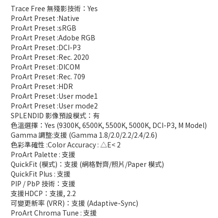
Trace Free 無殘影技術：Yes
ProArt Preset :Native
ProArt Preset :sRGB
ProArt Preset :Adobe RGB
ProArt Preset :DCI-P3
ProArt Preset :Rec. 2020
ProArt Preset :DICOM
ProArt Preset :Rec. 709
ProArt Preset :HDR
ProArt Preset :User mode1
ProArt Preset :User mode2
SPLENDID 影像預設模式：有
色溫選擇：Yes (9300K, 6500K, 5500K, 5000K, DCI-P3, M Model)
Gamma 調整:支援 (Gamma 1.8/2.0/2.2/2.4/2.6)
色彩準確性 :Color Accuracy : △E< 2
ProArt Palette : 支援
QuickFit (模式)：支援 (網格對齊/照片/Paper 模式)
QuickFit Plus : 支援
PIP / PbP 技術：支援
支援HDCP：支援, 2.2
可變更新率 (VRR)：支援 (Adaptive-Sync)
ProArt Chroma Tune : 支援