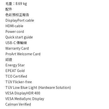
毛重：8.69 kg
配件
色彩預校正報告
DisplayPort cable
HDMI cable
Power cord
Quick start guide
USB-C 傳輸線
Warranty Card
ProArt Welcome Card
認證
Energy Star
EPEAT Gold
TCO Certified
TÜV Flicker-free
TÜV Low Blue Light (Hardware Solution)
VESA DisplayHDR 400
VESA MediaSync Display
Calman Verified