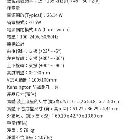
數位訊號頻率：15 ~ 135 kHz(H) / 48 ~ 60 Hz(V)
耗電量
電源開啟(Typical)：26.14 W
省電模式：<0.5W
電源關閉模式 :0W (hard switch)
電壓：100-240V, 50/60Hz
機構設計
前後傾斜：支援 (+23° ~ -5°)
左右旋轉：支援 (+30° ~ -30°)
上下旋轉：支援 (+90° ~ -90°)
高度調整：0~130mm
VESA 牆掛：100x100mm
Kensington 防盜鎖孔：有
產品尺寸(預估)
實體 裝上底座的尺寸(寬x高x深)：61.22 x 53.81 x 21.50 cm
實體 不含底座尺寸 (寬 x 高 x 深)：61.22 x 36.29 x 4.41 cm
外箱尺寸 (寬 x 高 x 深) ：69.10 x 42.70 x 13.80 cm
重量(預估)
淨重：5.78 kg
淨重不含底座：4.07 kg