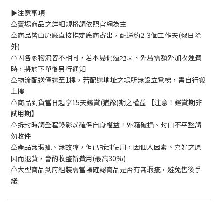
▶️注意事項
⚠️賣場商品之詳細規格請依照官網為主
⚠️商品皆由原廠直接指定廠商寄出，配送約2-3個工作天(假日除
外)
⚠️因各家物流皆不相同，若本島偏遠地區、外島需額外加收運費
時，將於下單後另行通知
⚠️物流配送僅送至1樓，若配送地址之場所無設立電梯，需自行搬
上樓
⚠️商品到貨當日起享15天鑑賞(猶豫)期之權益 【注意！鑑賞期非
試用期】
⚠️拆封時請全程錄影以確保自身權益！外箱破損、封口不平整請
勿收件
⚠️產品無瑕疵、無故障，但已拆封使用，因個人因素、喜好之原
因而退貨，會酌收整新費用(最高30%)
⚠️大型商品到府組裝需當場確認商品是否有無瑕疵，避免售後爭
議