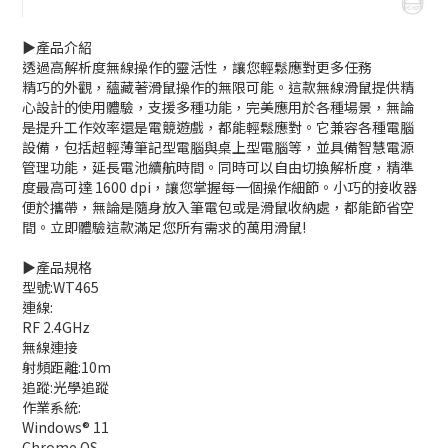
▶️產品介紹
透過高解析度無線操作的靈活性，讓您輕鬆應對更多任務
精巧的外觀，蘊藏著滑鼠操作的無限可能。這款無線滑鼠提供精
心設計的使用體驗，支援多種功能，完美應用於各種場景，無論
是提升工作效率還是電競遊戲，都能輕鬆應對。它兼容各種電腦
設備，包括超輕薄筆記型電腦與桌上型電腦等，並具備智慧電源
管理功能，延長電池續航時間。同時可以自由切換解析度，精準
度最高可達 1600 dpi，讓您掌握每一個操作細節。小巧的接收器
便於攜帶，無論是隨身放入筆電包或是滑鼠收納處，都能節省空
間。立即體驗這款滿足您所有需求的萬用滑鼠!
▶️產品規格
型號:WT465
連線:
RF 2.4GHz
無線連接
射頻距離:10m
追蹤:光學追蹤
作業系統:
Windows® 11
Chrome OS