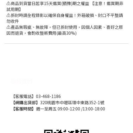
⚠️商品到貨當日起享15天鑑賞(猶豫)期之權益 【注意！鑑賞期非
試用期】
⚠️拆封時請全程錄影以確保自身權益！外箱破損、封口不平整請
勿收件
⚠️產品無瑕疵、無故障，但已拆封使用，因個人因素、喜好之原
因而退貨，會酌收整新費用(最高30%)
聯絡我們
【客服電話】03-468-1186
【網購出貨部】
320桃園市中壢區環中東路352-1號
【客服時間】
週一至周五 09:00-12:00 /13:00-18:00