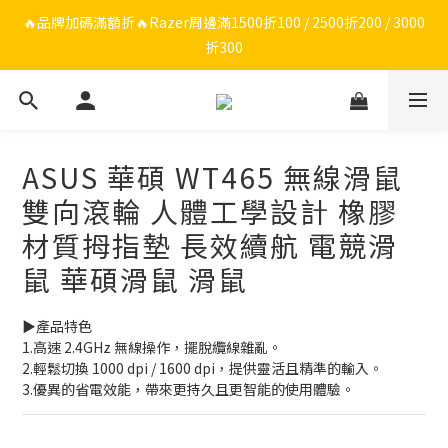
🔥品牌限定滿額折🔥ROG周邊滿1500折100 / 2500折200 / 3000折
🔥品牌加碼滿額折🔥Razer周邊滿1500折100 / 2500折200 / 3000
折300
300
ROG/Razer 全館電競椅會員登錄再現折$300
🔥品牌限定滿額折🔥ROG周邊滿1500折100 / 2500折200 / 3000折
ASUS 華碩 WT465 無線滑鼠
300
雙向滾輪 人體工學設計 橡膠
材質拇指墊 長效續航 電競滑
鼠 華碩滑鼠 滑鼠
▶️產品特色
1.高速 2.4GHz 無線操作，擺脫纜線雜亂。
2.輕鬆切換 1000 dpi / 1600 dpi，提供靈活且精準的輸入。
3.優異的省電效能，帶來更持久且更智能的使用體驗。