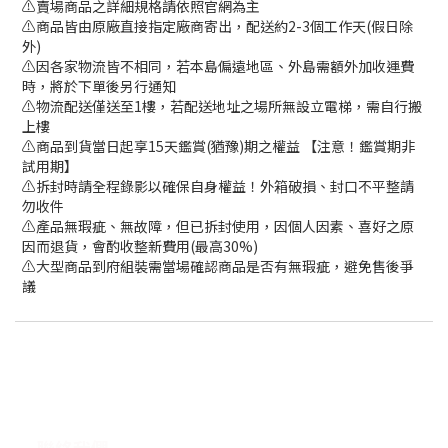
⚠️賣場商品之詳細規格請依照官網為主
⚠️商品皆由原廠直接指定廠商寄出，配送約2-3個工作天(假日除
外)
⚠️因各家物流皆不相同，若本島偏遠地區、外島需額外加收運費
時，將於下單後另行通知
⚠️物流配送僅送至1樓，若配送地址之場所無設立電梯，需自行搬
上樓
⚠️商品到貨當日起享15天鑑賞(猶豫)期之權益 【注意！鑑賞期非
試用期】
⚠️拆封時請全程錄影以確保自身權益！外箱破損、封口不平整請
勿收件
⚠️產品無瑕疵、無故障，但已拆封使用，因個人因素、喜好之原
因而退貨，會酌收整新費用(最高30%)
⚠️大型商品到府組裝需當場確認商品是否有無瑕疵，避免售後爭
議
聯絡我們