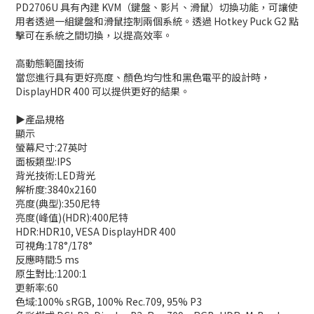
PD2706U 具有內建 KVM（鍵盤、影片、滑鼠）切換功能，可讓使
用者透過一組鍵盤和滑鼠控制兩個系統。透過 Hotkey Puck G2 點
擊可在系統之間切換，以提高效率。
高動態範圍技術
當您進行具有更好亮度、顏色均勻性和黑色電平的設計時，
DisplayHDR 400 可以提供更好的結果。
▶️產品規格
顯示
螢幕尺寸:27英吋
面板類型:IPS
背光技術:LED背光
解析度:3840x2160
亮度(典型):350尼特
亮度(峰值)(HDR):400尼特
HDR:HDR10, VESA DisplayHDR 400
可視角:178°/178°
反應時間:5 ms
原生對比:1200:1
更新率:60
色域:100% sRGB, 100% Rec.709, 95% P3