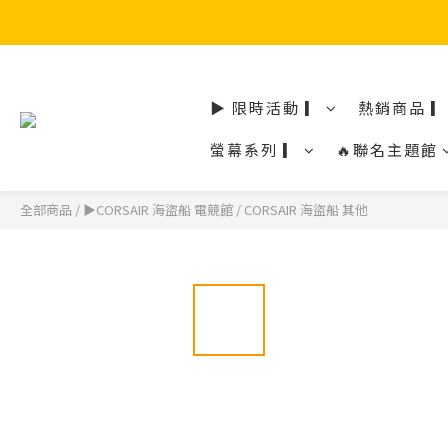
▶ 限時活動 ▎
熱銷商品 ▎
螢幕系列 ▎
🔥聯名主題館
全部商品
/
▶CORSAIR 海盜船 電競館
/
CORSAIR 海盜船 其他