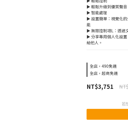
► 輕鬆控制
► 輕鬆升級到優質聲音
► 智能處理
► 設置簡單：視覺化
能
► 無限控制項L：透
► 分享專用個人化設
給他人。
全店，490免運
全店，超商免運
NT$3,751
NT$
若