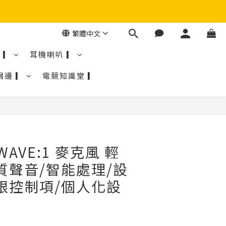
繁體中文
 ▎
耳機喇叭 ▎
周邊 ▎
電競知識堂 ▎
 WAVE:1 麥克風 輕
質聲音/智能處理/設
限控制項/個人化設