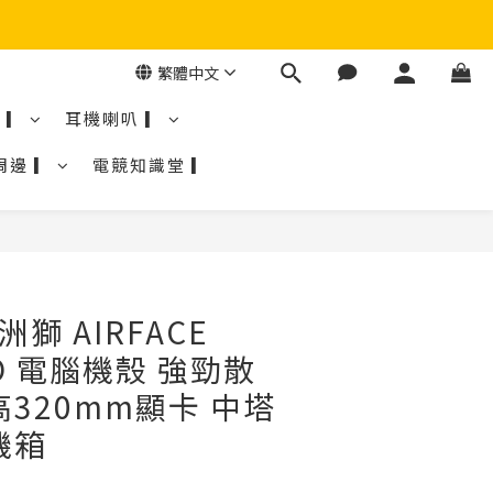
繁體中文
 ▎
耳機喇叭 ▎
周邊 ▎
電競知識堂 ▎
美洲獅 AIRFACE
RO 電腦機殼 強勁散
高320mm顯卡 中塔
機箱