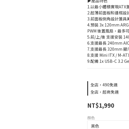
▶️產品特色
1.以最小體積實現ATX
2.超薄前面板和邊框
3.前面板倒角設計兼具
4.預裝 3x 120mm AR
PWM 後置風扇，最多可
5.前/上/後 支援安裝 1
6.支援最長 240mm 
7.支援最長 320mm 
8.支援 Mini ITX / M-A
9.配備 1x USB-C 3.2
全店，490免運
全店，超商免運
NT$1,990
顏色