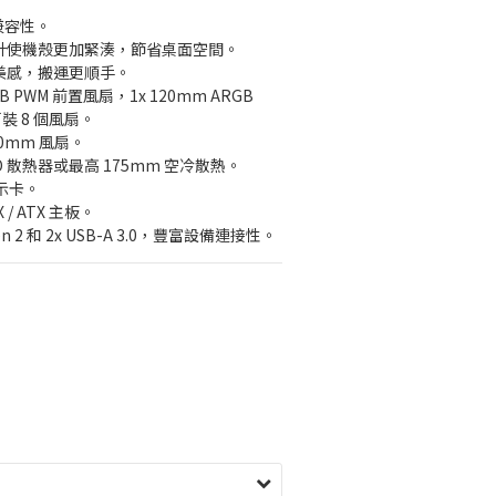
兼容性。
設計使機殼更加緊湊，節省桌面空間。
美感，搬運更順手。
GB PWM 前置風扇，1x 120mm ARGB 
裝 8 個風扇。
40mm 風扇。
AIO 散熱器或最高 175mm 空冷散熱。
顯示卡。
TX / ATX 主板。
 Gen 2 和 2x USB-A 3.0，豐富設備連接性。