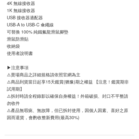
4K 無線接收器
1K 無線接收器
USB 接收器適配器
USB-A to USB-C 傘繩線
可替換 100% 純鐵氟龍滑鼠腳墊
滑鼠防滑貼
收納袋
使用者說明書
▶️注意事項
⚠️賣場商品之詳細規格請依照官網為主
⚠️商品到貨當日起享15天鑑賞(猶豫)期之權益 【注意！鑑賞期非
試用期】
⚠️拆封時請全程錄影以確保自身權益！外箱破損、封口不平整請
勿收件
⚠️產品無瑕疵、無故障，但已拆封使用，因個人因素、喜好之原
因而退貨，會酌收整新費用(最高30%)