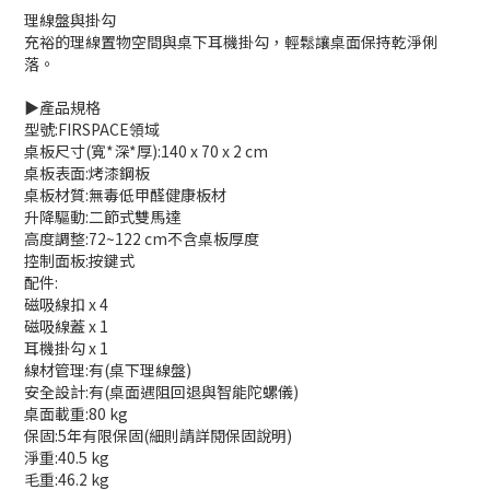
理線盤與掛勾
充裕的理線置物空間與桌下耳機掛勾，輕鬆讓桌面保持乾淨俐
落。
▶️產品規格
型號:FIRSPACE領域
桌板尺寸(寬*深*厚):140 x 70 x 2 cm
桌板表面:烤漆鋼板
桌板材質:無毒低甲醛健康板材
升降驅動:二節式雙馬達
高度調整:72~122 cm不含桌板厚度
控制面板:按鍵式
配件:
磁吸線扣 x 4
磁吸線蓋 x 1
耳機掛勾 x 1
線材管理:有(桌下理線盤)
安全設計:有(桌面遇阻回退與智能陀螺儀)
桌面載重:80 kg
保固:5年有限保固(細則請詳閱保固說明)
淨重:40.5 kg
毛重:46.2 kg