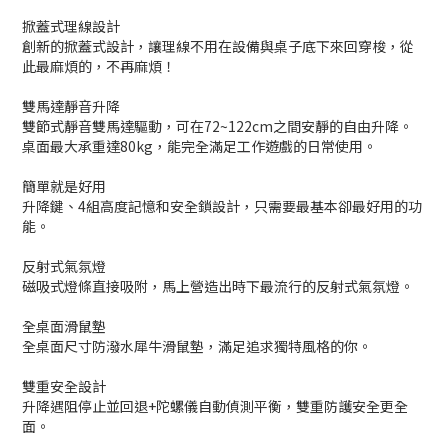
掀蓋式理線設計
創新的掀蓋式設計，讓理線不用在設備與桌子底下來回穿梭，從
此最麻煩的，不再麻煩！
雙馬達靜音升降
雙節式靜音雙馬達驅動，可在72~122cm之間安靜的自由升降。
桌面最大承重達80kg，能完全滿足工作遊戲的日常使用。
簡單就是好用
升降鍵、4組高度記憶和安全鎖設計，只需要最基本卻最好用的功
能。
反射式氣氛燈
磁吸式燈條直接吸附，馬上營造出時下最流行的反射式氣氛燈。
全桌面滑鼠墊
全桌面尺寸防潑水犀牛滑鼠墊，滿足追求獨特風格的你。
雙重安全設計
升降遇阻停止並回退+陀螺儀自動偵測平衡，雙重防護安全更全
面。