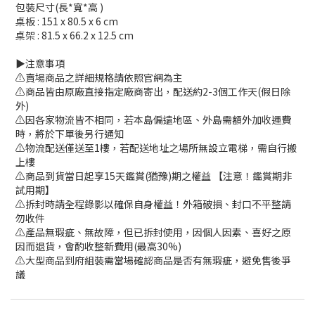
包裝尺寸(長*寬*高 )
桌板 : 151 x 80.5 x 6 cm
桌架 : 81.5 x 66.2 x 12.5 cm
▶️注意事項
⚠️賣場商品之詳細規格請依照官網為主
⚠️商品皆由原廠直接指定廠商寄出，配送約2-3個工作天(假日除
外)
⚠️因各家物流皆不相同，若本島偏遠地區、外島需額外加收運費
時，將於下單後另行通知
⚠️物流配送僅送至1樓，若配送地址之場所無設立電梯，需自行搬
上樓
⚠️商品到貨當日起享15天鑑賞(猶豫)期之權益 【注意！鑑賞期非
試用期】
⚠️拆封時請全程錄影以確保自身權益！外箱破損、封口不平整請
勿收件
⚠️產品無瑕疵、無故障，但已拆封使用，因個人因素、喜好之原
因而退貨，會酌收整新費用(最高30%)
⚠️大型商品到府組裝需當場確認商品是否有無瑕疵，避免售後爭
議