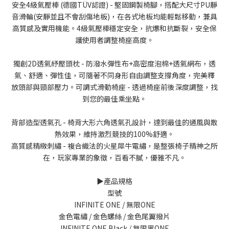
安全4級氣壓棒 (德國TÜV認證) - 堅固鋼製椅腳，搭配大尺寸PU靜
音滑輪(安靜並且不會刮傷地板)，在各式地板均能輕鬆移動，兼具
高質感及實用機能。4級氣壓棒穩定安全，抗爆和抗斷裂，安全保
護使用者調整椅座高度。
獨創2D透氣紓壓頭枕 - 防潑水彈性布+高密度泡棉+透氣網布，透
氣、舒適、彈性佳，可隨著不同身形自由調整支撐角度，完美釋
放頭部與頸部壓力。可調式滑動椅座 - 透過椅座前後深度調整，找
到您的最佳乘坐點。
背部造型透氣孔 - 椅背大形六角透氣孔設計，達到最佳的通風與散
熱效果，維持激烈競技的100%舒適。
高質感精緻刺繡 - 複合織法的火星犀牛電繡，是整張椅子精神之所
在，玩家專業的象徵，百看不膩，優雅不凡。
▶️產品規格
型號
INFINITE ONE / 無限ONE
金色電繡 / 金色螺絲 / 金色尾翼撥片
INFINITE ONE Black / 無限黑ONE