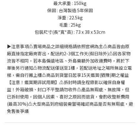
最大承重 : 150kg
保固 : 台灣製造 5年保固
淨重 : 22.5kg
毛重 : 25kg
包裝尺寸(長*寬*高) : 73 x 38 x 53cm
▶️注意事項⚠️賣場商品之詳細規格請依照官網為主⚠️商品皆由原
廠直接指定廠商寄出，配送約2-3個工作天(假日除外)⚠️因各家物
流皆不相同，若本島偏遠地區、外島需額外加收運費時，將於下
單後另行通知⚠️物流配送僅送至1樓，若配送地址之場所無設立電
梯，需自行搬上樓⚠️商品到貨當日起享15天鑑賞(猶豫)期之權益
【注意！鑑賞期非試用期】⚠️拆封時請全程錄影以確保自身權
益！外箱破損、封口不平整請勿收件⚠️產品無瑕疵、無故障，但
已拆封使用，因個人因素、喜好之原因而退貨，會酌收整新費用
(最高30%)⚠️大型商品到府組裝需當場確認商品是否有無瑕疵，避
免售後爭議