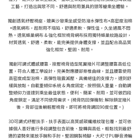
工藝，打造出與眾不同、舒適與耐用兼具的頭等艙乘坐體驗。
獨創透氣紓壓椅座 - 媲美沙發乘坐感受防潑水彈性布+高密度泡棉
+透氣網布，超耐用不塌陷，舒適柔軟、彈性佳，久坐通風不悶
熱。透氣蜂巢網布 & 強化框架椅背網布採用獨特蜂巢紋路設計，
材質透氣、舒適、柔軟，能完美提供身體支撐，並且配合高品質
強化框架，堅固、耐用。
獨創可調式體感腰靠 - 按壓椅背造型尾翼撥片可調整腰靠高低位
置，符合人體工學設計，完美對應腰部脊椎曲線，並且腰靠使用
高密度成型泡棉，高彈性吸震減壓、具備絕佳的支撐力，達到舒
緩與放鬆。自載重傾仰系統 & 角度固定 - 按照個人重量，自動調
整傾仰力道達到乘坐最佳狀態，便利、簡潔、耐用，並可做四段
角度鎖定，滿足不同使用需求。(椅背防回彈機制: 解除鎖定撥片
後，背部往後躺輕壓椅背，即可將椅背調回90度位置。)
3D可調式紓壓扶手 - 扶手表面以高質感碳纖維紋理包覆，並可依
據個人喜好進行多段調整包含前後、旋轉與高低，輕鬆找到最舒
適的姿勢來擺放手腕和手肘。堅固鋼製椅腳，大尺寸PU靜音滑輪