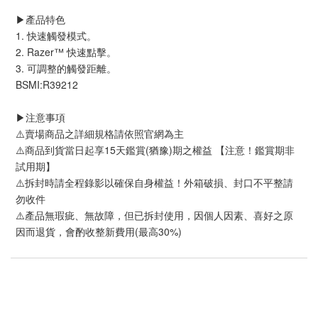
▶️產品特色
1. 快速觸發模式。
2. Razer™ 快速點擊。
3. 可調整的觸發距離。
BSMI:R39212
▶️注意事項
⚠️賣場商品之詳細規格請依照官網為主
⚠️商品到貨當日起享15天鑑賞(猶豫)期之權益 【注意！鑑賞期非
試用期】
⚠️拆封時請全程錄影以確保自身權益！外箱破損、封口不平整請
勿收件
⚠️產品無瑕疵、無故障，但已拆封使用，因個人因素、喜好之原
因而退貨，會酌收整新費用(最高30%)