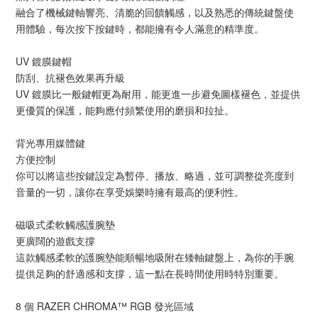
融合了機械鍵軸響亮、清脆的回饋觸感，以及熟悉的傳統鍵盤使
用體驗，每次按下按鍵時，都能擁有令人滿意的精準度。
UV 鍍膜鍵帽
防刮、抗褪色效果再升級
UV 鍍膜比一般鍵帽更為耐用，能更進一步避免圖樣褪色，並提供
更優質的保護，能夠應付頻繁使用的磨損和拉扯。
背光專用媒體鍵
方便控制
你可以將這些按鍵設定為暫停、播放、略過，並可調整從亮度到
音量的一切，讓你在享受娛樂時擁有最高的便利性。
磁吸式柔軟觸感護腕墊
更廣闊的遊戲支撐
這款觸感柔軟的護腕墊能順暢地吸附在矮軸鍵盤上，為你的手腕
提供足夠的舒適感和支撐，這一點在長時間使用時特別重要。
8 個 RAZER CHROMA™ RGB 發光區域