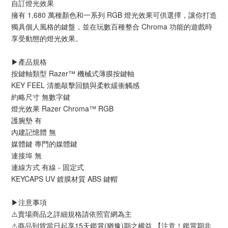
自訂燈光效果
擁有 1,680 萬種顏色和一系列 RGB 燈光效果可供選擇，讓你打造
獨具個人風格的鍵盤，並在玩數百種整合 Chroma 功能的遊戲時
享受動態的燈光效果。
▶️產品規格
按鍵軸類型 Razer™ 機械式薄膜按鍵軸
KEY FEEL 清脆敲擊回饋與柔軟緩衝觸感
約略尺寸 無數字鍵
燈光效果 Razer Chroma™ RGB
護腕墊 有
內建記憶體 無
媒體鍵 專門的媒體鍵
連接埠 無
連線方式 有線 - 固定式
KEYCAPS UV 鍍膜材質 ABS 鍵帽
▶️注意事項
⚠️賣場商品之詳細規格請依照官網為主
⚠️商品到貨當日起享15天鑑賞(猶豫)期之權益 【注意！鑑賞期非