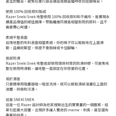
產生的聲音，避免在進行語音通話或開直播時收到這類噪音。
使用 100% 回收原料製成
Razer Sneki Snek 地墊使用 100% 回收原料和不織布，是實現永
續產品價值的絕佳選擇。聚酯纖維同樣是相當耐用的原料，且不
需要費心呵護。
柔順平整表面
這塊地墊的布料表面相當柔順，你的椅子可以輕鬆地在上面滑
動，且織紋緊密，保證不會脫線或卡住腳輪。
底部防滑
Razer Sneki Snek 地墊底部使用環保材質的防滑矽膠，可避免地
墊在使用時滑動，讓地墊一直固定在你想要的位置。
易於清理
只要簡單用吸塵器吸一吸並洗滌，就可以輕鬆清掉潑灑在上面的
液體、碎屑和污漬。
這是 SNEKI SNEK
這是一位 Razer 設計師為他家裡剛出生的寶寶畫的一個圖案，結
果引起廣大迴響，出現許多讓人驚奇的 meme、刺青，甚至還有
專屬粉絲頁。