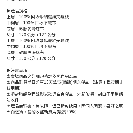
▶️產品規格
上層：100% 回收聚酯纖維天鵝絨
中間層：100% 回收不織布
底層：矽膠防滑底布
尺寸：120 公分 x 127 公分
上層：100% 回收聚酯纖維天鵝絨
中間層：100% 回收不織布
底層：矽膠防滑底布
尺寸：120 公分 x 120 公分
▶️注意事項
⚠️賣場商品之詳細規格請依照官網為主
⚠️商品到貨當日起享15天鑑賞(猶豫)期之權益 【注意！鑑賞期非
試用期】
⚠️拆封時請全程錄影以確保自身權益！外箱破損、封口不平整請
勿收件
⚠️產品無瑕疵、無故障，但已拆封使用，因個人因素、喜好之原
因而退貨，會酌收整新費用(最高30%)