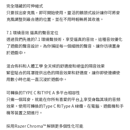
完全隱藏的可伸縮式
只要拔出麥克風，即可開始使用。靈活的鵝頭式設計讓你可將麥
克風調整到最合適的位置，並在不用時輕縣將其收進。
7.1 環繞音效 逼真的聲音定位
透過我們先進的7.1 環繞聲技術，享受逼真的音效，這種音效優化
了遊戲的聲音設計，為你捕捉每一個細微的聲音、讓你彷彿置身
於遊戲中。
混合佈料和人體工學 全天候的舒適度和絕佳的隔音效果
緊密貼合的耳罩提供出色的隔音效果和舒適度，讓你即使連續使
用數小時也能一直沉浸於遊戲中。
可轉換的TYPE C 和TYPE A 多平台相容性
只需一個耳麥，就能在你所有喜愛的平台上享受身臨其境的音頻
效果。使用可轉換的Type C 和Type A 線纜，在電腦、遊戲機和手
機等裝置之間進行。
採用Razer Chroma™ 解鎖更多個性化可能