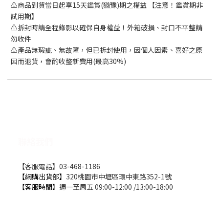
⚠️商品到貨當日起享15天鑑賞(猶豫)期之權益 【注意！鑑賞期非
試用期】
⚠️拆封時請全程錄影以確保自身權益！外箱破損、封口不平整請
勿收件
⚠️產品無瑕疵、無故障，但已拆封使用，因個人因素、喜好之原
因而退貨，會酌收整新費用(最高30%)
聯絡我們
【客服電話】03-468-1186
【網購出貨部】
320桃園市中壢區環中東路352-1號
【客服時間】
週一至周五 09:00-12:00 /13:00-18:00