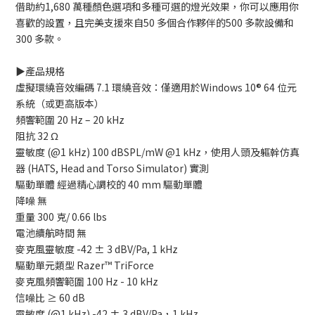
借助約1,680 萬種顏色選項和多種可選的燈光效果，你可以應用你
喜歡的設置，且完美支援來自50 多個合作夥伴的500 多款設備和
300 多款。
▶️產品規格
虛擬環繞音效編碼 7.1 環繞音效：僅適用於Windows 10® 64 位元
系統（或更高版本）
頻響範圍 20 Hz – 20 kHz
阻抗 32 Ω
靈敏度 (@1 kHz) 100 dBSPL/mW @1 kHz，使用人頭及軀幹仿真
器 (HATS, Head and Torso Simulator) 實測
驅動單體 經過精心調校的 40 mm 驅動單體
降噪 無
重量 300 克/ 0.66 lbs
電池續航時間 無
麥克風靈敏度 -42 ± 3 dBV/Pa, 1 kHz
驅動單元類型 Razer™ TriForce
麥克風頻響範圍 100 Hz - 10 kHz
信噪比 ≥ 60 dB
靈敏度 (@1 kHz) -42 ± 3 dBV/Pa，1 kHz