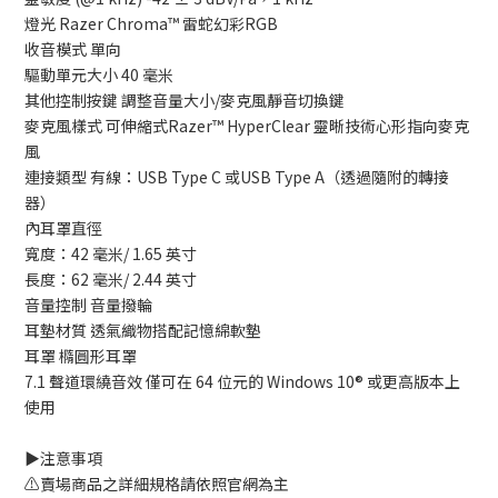
燈光 Razer Chroma™ 雷蛇幻彩RGB
收音模式 單向
驅動單元大小 40 毫米
其他控制按鍵 調整音量大小/麥克風靜音切換鍵
麥克風樣式 可伸縮式Razer™ HyperClear 靈晰技術心形指向麥克
風
連接類型 有線：USB Type C 或USB Type A（透過隨附的轉接
器）
內耳罩直徑
寬度：42 毫米/ 1.65 英寸
長度：62 毫米/ 2.44 英寸
音量控制 音量撥輪
耳墊材質 透氣織物搭配記憶綿軟墊
耳罩 橢圓形耳罩
7.1 聲道環繞音效 僅可在 64 位元的 Windows 10® 或更高版本上
使用
▶️注意事項
⚠️賣場商品之詳細規格請依照官網為主