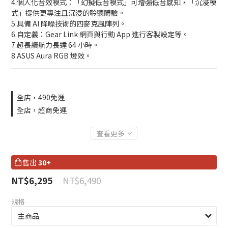
4.個人化音效模式：「幻擬低音模式」可增強低音感知，「沉浸模
式」提供更專注且沉浸的聆聽體驗。
5.具備 AI 降噪技術的四麥克風陣列。
6.自定義：Gear Link 網頁與行動 App 進行客製設定等。
7.超長續航力長達 64 小時。
8.ASUS Aura RGB 燈效。
全店，490免運
全店，超商免運
查看更多
售出
30+
NT$6,490
NT$6,295
規格