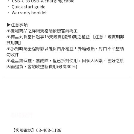
• USB-C to USB-A charging cable
• Quick start guide
• Warranty booklet
▶️注意事項
⚠️賣場商品之詳細規格請依照官網為主
⚠️商品到貨當日起享15天鑑賞(猶豫)期之權益 【注意！鑑賞期非
試用期】
⚠️拆封時請全程錄影以確保自身權益！外箱破損、封口不平整請
勿收件
⚠️產品無瑕疵、無故障，但已拆封使用，因個人因素、喜好之原
因而退貨，會酌收整新費用(最高30%)
聯絡我們
【客服電話】03-468-1186