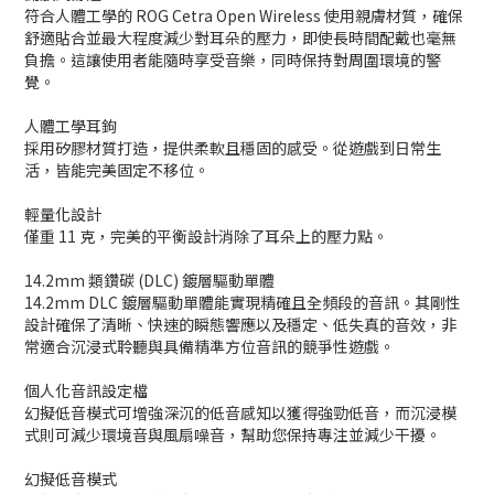
符合人體工學的 ROG Cetra Open Wireless 使用親膚材質，確保
舒適貼合並最大程度減少對耳朵的壓力，即使長時間配戴也毫無
負擔。這讓使用者能隨時享受音樂，同時保持對周圍環境的警
覺。
人體工學耳鉤
採用矽膠材質打造，提供柔軟且穩固的感受。從遊戲到日常生
活，皆能完美固定不移位。
輕量化設計
僅重 11 克，完美的平衡設計消除了耳朵上的壓力點。
14.2mm 類鑽碳 (DLC) 鍍層驅動單體
14.2mm DLC 鍍層驅動單體能實現精確且全頻段的音訊。其剛性
設計確保了清晰、快速的瞬態響應以及穩定、低失真的音效，非
常適合沉浸式聆聽與具備精準方位音訊的競爭性遊戲。
個人化音訊設定檔
幻擬低音模式可增強深沉的低音感知以獲得強勁低音，而沉浸模
式則可減少環境音與風扇噪音，幫助您保持專注並減少干擾。
幻擬低音模式