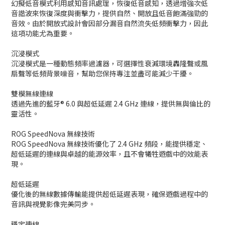
幻擬低音模式利用感知音訊處理，恢復低音感知，透過增強次低
音諧波來恢復深度與衝擊力，提供自然、開放且低音飽滿強勁的
音效。由於開放式設計會因部分漏音自然流失低頻衝擊力，因此
這項功能尤為重要。
沉浸模式
沉浸模式是一種動態頻率過濾器，可選擇性衰減環境轟隆聲或風
扇聲等低頻背景噪音，幫助您保持專注並盡可能減少干擾。
雙模無線連線
透過先進的藍牙® 6.0 與超低延遲 2.4 GHz 連線，提供無與倫比的
靈活性。
ROG SpeedNova 無線技術
ROG SpeedNova 無線技術優化了 2.4 GHz 頻段，能提供穩定、
超低延遲的連線與卓越的能源效率，且不會犧牲遊戲中的效能表
現。
超低延遲
優化後的無線數據傳輸能提供超低延遲表現，確保遊戲過程中的
音訊與視覺影像完美同步。
穩定連線