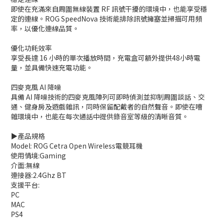
即使在充滿來自周圍無線裝置 RF 訊號干擾的環境中，也能享受穩
定的連線。ROG SpeedNova 技術能排除訊號擁塞並掃描可用頻
率，以優化連線品質。
優化功耗效率
享受長達 16 小時的單次播放時間，充電盒可額外提供48小時電
量，並具備快速充電功能。
四麥克風 AI 降噪
具備 AI 降噪技術的四麥克風陣列可即時偵測並抑制周圍談話、交
通、健身房及遊戲雜訊，同時保留配戴者的自然聲音。即使在嘈
雜環境中，也能在每次通話中提供錄音室等級的清晰音質。
▶️產品規格
Model: ROG Cetra Open Wireless電競耳機
使用情境:Gaming
介面:無線
連接器:2.4Ghz BT
支援平台:
PC
MAC
PS4