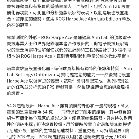
競技運動員和有抱負的遊戲專業人士而設計，包括 Aim Lab 設置
優化器功能，可測量和分析遊戲玩家的表現，以創建最佳設置組
合，發揮您的優勢。使用 ROG Harpe Ace Aim Lab Edition 釋放
內在的冠軍。
專業測試的外形 - ROG Harpe Ace 是通過與 Aim Lab 的頂級電子
競技專業人士和世界紀錄瞄準者合作設計的。對電子競技玩家需
求的廣泛洞察和理解促使我們的設計師和工程師設計了 15 種不同
版本的 ROG Harpe Ace，直到實現形狀和重量分佈的微妙平衡。
瞄準實驗室設置優化器 - 每個球員都擁有獨特的優勢和特質。Aim
Lab Settings Optimizer 可幫助確定您的能力——然後幫助設置
Harpe Ace 以發揮您的優勢。該軟件會引導您完成一系列特別設
計的任務並分析您的 FPS 遊戲習慣，然後建議適合您的遊戲風格
的設置。
54 G 超輕設計 - Harpe Ace 擁有製勝的外形和一流的規格，令人
震驚的是重量僅為 54 克——同時保留了耐用的結構，其中包含的
組件可簡化每位玩家的卓越之旅。觸覺滾輪編碼器 - 具有持久耐用
性的明確步驟 / 即時設置按鈕 - 用於即時設置自定義和雙無線模式
/ 尼龍外殼 - 創新的生物基尼龍材料，重量更輕，可持續發展 / 簡
化的 PCB 佈局 - PCB 精確修剪以用於各種精緻的電子元 / ROG