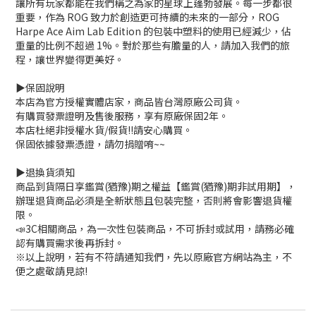
讓所有玩家都能在我們稱之為家的星球上蓬勃發展。每一步都很
重要，作為 ROG 致力於創造更可持續的未來的一部分，ROG
Harpe Ace Aim Lab Edition 的包裝中塑料的使用已經減少，佔
重量的比例不超過 1%。對於那些有膽量的人，請加入我們的旅
程，讓世界變得更美好。
▶️保固說明
本店為官方授權實體店家，商品皆台灣原廠公司貨。
有購買發票證明及售後服務，享有原廠保固2年。
本店杜絕非授權水貨/假貨!!請安心購買。
保固依據發票憑證，請勿捐贈唷~~
▶️退換貨須知
商品到貨隔日享鑑賞(猶豫)期之權益【鑑賞(猶豫)期非試用期】，
辦理退貨商品必須是全新狀態且包裝完整，否則將會影響退貨權
限。
📣3C相關商品，為一次性包裝商品，不可拆封或試用，請務必確
認有購買需求後再拆封。
※以上說明，若有不符請通知我們，先以原廠官方網站為主，不
便之處敬請見諒!