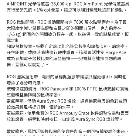
AIMPOINT 光學傳感器-36,000-dpi ROG AimPoint 光學傳感器具
有行業領先的 < 1% cpi 偏差，讓您可以絕對精確地追踪和滑動。
ROG 微動開關 - ROG 微動開關擁有 7000 萬次點擊壽命。為了最
大限度地減少鼠標左鍵和右鍵之間的開關力偏差，克力偏差在
+/-5 (g) 範圍內的開關被分類在一起，以確保一致的點擊感覺。板
載定制
預設鼠標設置 - 板載自定義功能允許您校準和調整 DPI、輪詢率、
升空距離，或隨時隨地進行硬件重置。這種靈活性使 Harpe Ace
成為參加電子競技比賽的理想選擇——只需將它連接到您的設
備，您就可以開始了。
ROG 圖案握把帶 - 隨附的鼠標抓握膠帶讓您抓握更穩固，同時也
增添了幾分時尚感。
流暢快速的滑行 - ROG Paracord 和 100% PTFE 鼠標支腳可實現
超順暢且無障礙的鼠標移動。
靈氣照明 - 借助 Aura Sync RGB 燈效，通過無窮無盡的色彩或預
設效果將風格提升到一個新的水平。
軍械庫箱 - 使用免費的 ROG Armoury Crate 軟件調整性能和表面
校准設置、編程和映射按鈕、自定義 Aura Sync RGB 燈效等。
敢於綠色 - 我們玩家共和國的使命是創造一個可持續發展的未來，