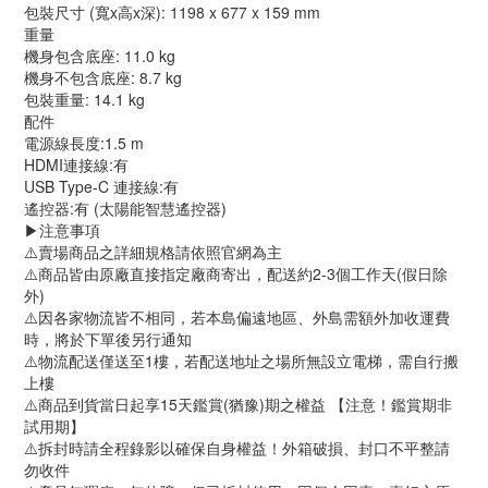
包裝尺寸 (寬x高x深): 1198 x 677 x 159 mm
重量
機身包含底座: 11.0 kg
機身不包含底座: 8.7 kg
包裝重量: 14.1 kg
配件
電源線長度:1.5 m
HDMI連接線:有
USB Type-C 連接線:有
遙控器:有 (太陽能智慧遙控器)
▶️注意事項
⚠️賣場商品之詳細規格請依照官網為主
⚠️商品皆由原廠直接指定廠商寄出，配送約2-3個工作天(假日除
外)
⚠️因各家物流皆不相同，若本島偏遠地區、外島需額外加收運費
時，將於下單後另行通知
⚠️物流配送僅送至1樓，若配送地址之場所無設立電梯，需自行搬
上樓
⚠️商品到貨當日起享15天鑑賞(猶豫)期之權益 【注意！鑑賞期非
試用期】
⚠️拆封時請全程錄影以確保自身權益！外箱破損、封口不平整請
勿收件