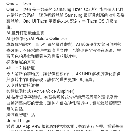
One UI Tizen
One UI Tizen 是一款基於 Samsung Tizen OS 所打造的個人化且
進階的作業系統，讓你輕鬆體驗 Samsung 最新且創新的功能及螢
幕體驗。One UI Tizen 更提供未來長達 7 年 Tizen OS 升級支
援。
AI 量身打造最佳畫質
AI 影像優化 (AI Picture Optimizer)
專為你的需求，量身打造的最佳畫質。AI 影像優化功能可調整視
覺效果，不僅幫助你輕鬆處理文件，也讓你完全沉浸在深邃、豐
富黑色的遊戲和觀看色彩豐富的影片中。
探索細膩的真實
4K UHD 解析度
令人驚艷的清晰度，讓影像栩栩如生。4K UHD 解析度強化影像
與影片中的細節表現，讓你的世界更加生動逼真。
因應吵雜環境調整
智慧抗噪模式 (Active Voice Amplifier)
AI 技術讓字字清晰。智慧抗噪模式分析顯示器周圍的環境噪音，
自動調整內容的音量，讓你即使在吵雜環境中，也能輕鬆聽清楚
每句對話。
跨裝置智慧生活
SmartThings
透過 3D Map View 檢視你的智慧家電，輕鬆進行管理。看看每個