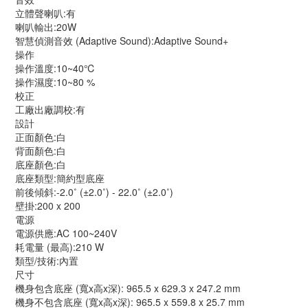
立體聲喇叭:有
喇叭輸出:20W
智慧偵測音效 (Adaptive Sound):Adaptive Sound+
操作
操作溫度:10~40℃
操作濕度:10~80 %
校正
工廠出廠調校:有
設計
正面顏色:白
背面顏色:白
底座顏色:白
底座類型:簡約型底座
前後傾斜:-2.0˚ (±2.0˚) - 22.0˚ (±2.0˚)
壁掛:200 x 200
電源
電源供應:AC 100~240V
耗電量 (最高):210 W
類型/技術:內置
尺寸
機身包含底座 (寬x高x深): 965.5 x 629.3 x 247.2 mm
機身不包含底座 (寬x高x深): 965.5 x 559.8 x 25.7 mm