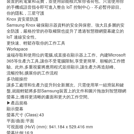
裝置的耗電量和花費，並使用節能模式幫你省荷包。只需使用你
的手機或語音指令即可進入整合 IoT 控制中心 - 不必暫停節目。
你的隱私，三星守護
Knox 資安星防護
Samsung Knox 確保顯示器資料的安全與保密。強大且多層的安
全防護，嚴格控管的存取權限也提升了透過智慧聯網螢幕建立的 
IoT 連線安全性。
更快速、輕鬆存取你的工作工具
Workspace
遠端存取和使用位的電腦,或直接在顯示器上工作。內建Microsoft 
365等生產力工具,讓你不受電腦限制,享受更簡單、順暢的工作體
驗。此外,多重視窗將應用程式並排顯示,讓生產力再造顛峰。
流暢控制,擴展你的工作流程
多功能操控
讓多工處理和生產力提升到全新層次。只需使用單一組滑鼠和鍵
盤,就能輕鬆將多部Samsung裝置上的文件和圖片拖放到智慧聯網
螢幕上,獲得更清晰的畫面和更大的工作空間。
▶️產品規格
顯示螢幕
螢幕尺寸 (Class):43
平面/曲面:平面
可視面積 (HxV) (mm): 941.184 x 529.416 mm
螢幕比例:16:9