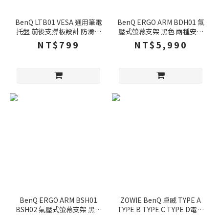
BenQ LTB01 VESA 通用筆電
BenQ ERGO ARM BDH01 氣
托盤 前後支撐板設計 防滑防
壓式螢幕支架 黑色 兩種安裝
刮 人體工學視角 筆電托盤 筆
模式 17-35吋適用 專業傾斜
NT$799
NT$5,990
電支架 筆電架
調節系統 螢幕支架
BenQ ERGO ARM BSH01
ZOWIE BenQ 卓威 TYPE A
BSH02 氣壓式螢幕支架 黑色
TYPE B TYPE C TYPE D電競
白色 兩種安裝模式 17-45吋
滑鼠專用鼠貼 黑/白色/EC/FK